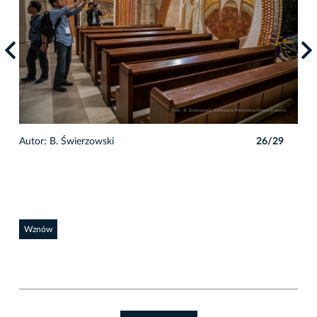
9
Autor: B. Świerzowski
26/29
Auto
Wznów