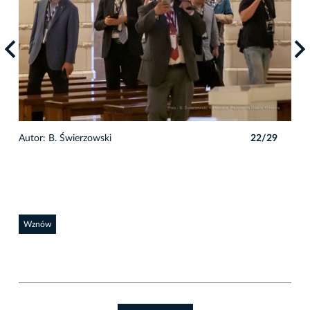
9
Autor: B. Świerzowski
22/29
Auto
Wznów