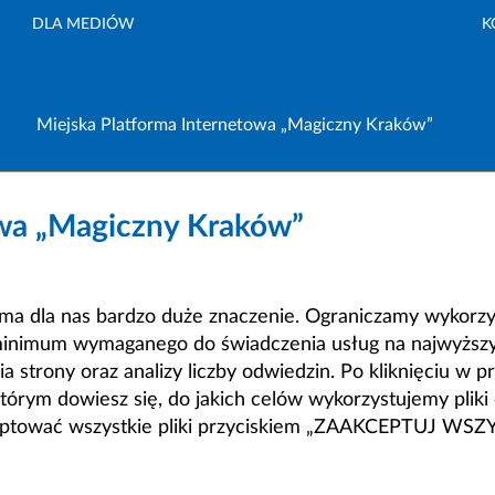
DLA MEDIÓW
K
Miejska Platforma Internetowa „Magiczny Kraków”
owa „Magiczny Kraków”
a dla nas bardzo duże znaczenie. Ograniczamy wykorzyst
minimum wymaganego do świadczenia usług na najwyższym
strony oraz analizy liczby odwiedzin. Po kliknięciu w pr
m dowiesz się, do jakich celów wykorzystujemy pliki c
ceptować wszystkie pliki przyciskiem „ZAAKCEPTUJ WS