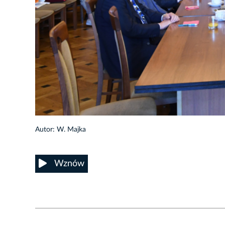
9/11
Autor: W. Majka
Wznów