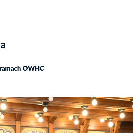
wa
 w ramach OWHC