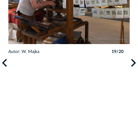
0
Autor: W. Majka
19/20
Auto