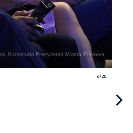
6/20
Autor: W. 