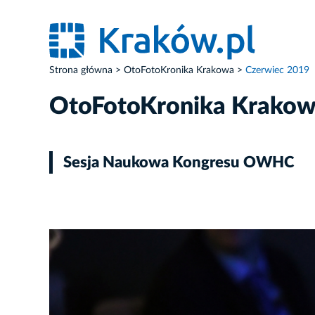
Strona główna
OtoFotoKronika Krakowa
Czerwiec 2019
OtoFotoKronika Krako
Sesja Naukowa Kongresu OWHC
ZDJĘCIE