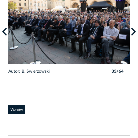
4
Autor: B. Świerzowski
35/64
Auto
Wznów