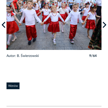
4
Autor: B. Świerzowski
9/64
Auto
Wznów