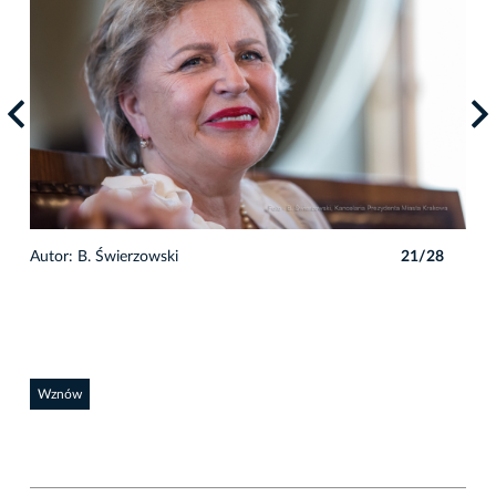
8
Autor: B. Świerzowski
21/28
Auto
Wznów