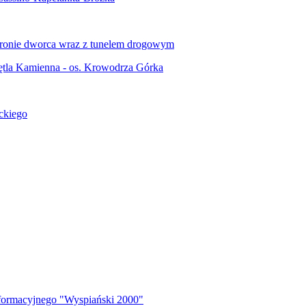
tronie dworca wraz z tunelem drogowym
pętla Kamienna - os. Krowodrza Górka
ckiego
ormacyjnego "Wyspiański 2000"