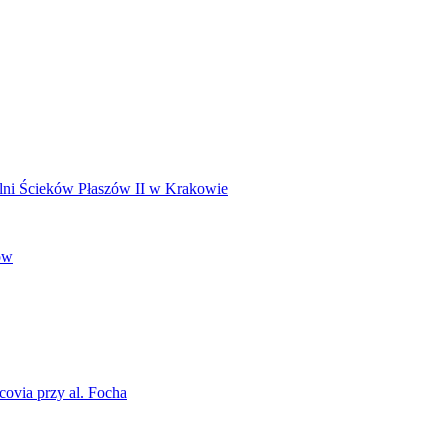
lni Ścieków Płaszów II w Krakowie
ów
ovia przy al. Focha