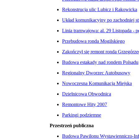
Rekonstrucja ulic Lubicz i Rakowicka
Układ komunikacyjny po zachodniej s
Linia tramwajowa: al. 29 Listopada - 
Przebudowa ronda Mogilskiego
Zakończył się remont ronda Grzegórze
Budowa estakady nad rondem Polsadu
Regionalny Dworzec Autobusowy
Nowoczesna Komunikacja Miejska
Dzielnicowa Obwodnica
Remontowe Hity 2007
Parkingi podziemne
Przestrzeń publiczna
Budowa Pawilonu Wystawienniczo-Inf