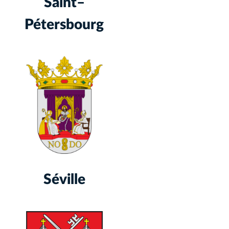
Saint–
Pétersbourg
Séville