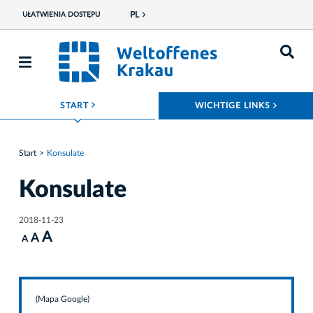
PL
UŁATWIENIA DOSTĘPU
ROZWIŃ MENU
ROZWI
START
WICHTIGE LINKS
Start
Konsulate
Konsulate
2018-11-23
A
A
A
(Mapa Google)