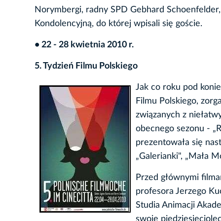
Norymbergi, radny SPD Gebhard Schoenfelder, w
Kondolencyjną, do której wpisali się goście.
• 22 - 28 kwietnia 2010 r.
5. Tydzień Filmu Polskiego
Jak co roku pod konie
Filmu Polskiego, zor
związanych z niełatwy
obecnego sezonu - „R
prezentowała się nastę
„Galerianki", „Mała M
Przed głównymi filma
profesora Jerzego Ku
Studia Animacji Akad
swoje piędziesięciole