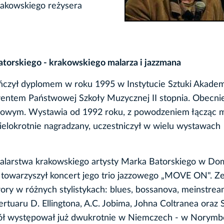
rakowskiego reżysera
orskiego - krakowskiego malarza i jazzmana
ończył dyplomem w roku 1995 w Instytucie Sztuki Akadem
entem Państwowej Szkoły Muzycznej II stopnia. Obecnie
zzowym. Wystawia od 1992 roku, z powodzeniem łącząc m
elokrotnie nagradzany, uczestniczył w wielu wystawach
larstwa krakowskiego artysty Marka Batorskiego w Do
towarzyszył koncert jego trio jazzowego „MOVE ON". Z
ry w różnych stylistykach: blues, bossanova, meinstrea
rtuaru D. Ellingtona, A.C. Jobima, Johna Coltranea oraz 
ół występował już dwukrotnie w Niemczech - w Norym