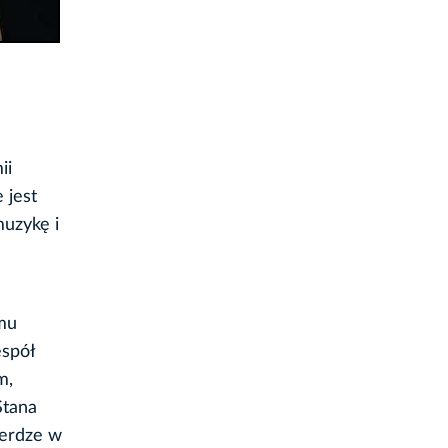
ii
 jest
uzykę i
mu
espół
m,
Stana
berdze w