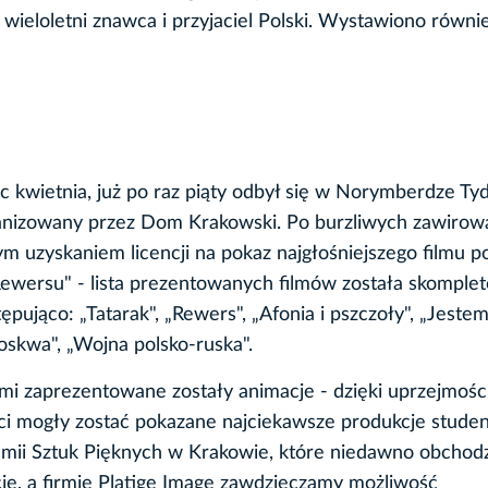
ieloletni znawca i przyjaciel Polski. Wystawiono równi
c kwietnia, już po raz piąty odbył się w Norymberdze Ty
ganizowany przez Dom Krakowski. Po burzliwych zawirow
m uzyskaniem licencji na pokaz najgłośniejszego filmu p
ewersu" - lista prezentowanych filmów została skomple
pująco: „Tatarak", „Rewers", „Afonia i pszczoły", „Jestem
oskwa", „Wojna polsko-ruska".
mi zaprezentowane zostały animacje - dzięki uprzejmośc
ci mogły zostać pokazane najciekawsze produkcje stude
emii Sztuk Pięknych w Krakowie, które niedawno obchodz
cie, a firmie Platige Image zawdzięczamy możliwość