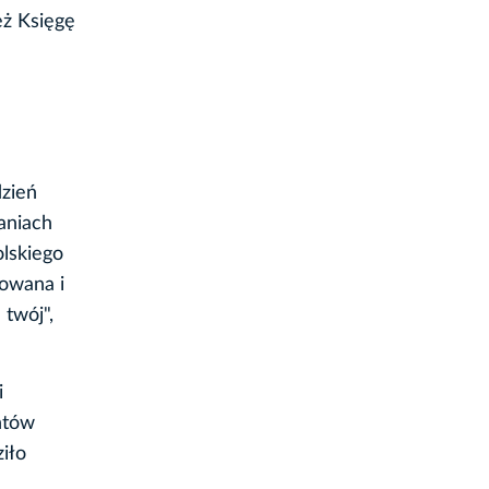
eż Księgę
dzień
aniach
olskiego
towana i
 twój",
i
ntów
iło