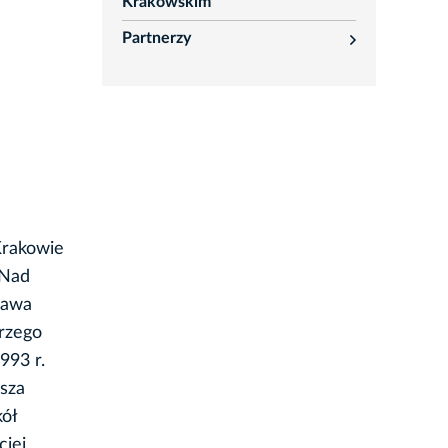
rozwiń
Krakowskim
Partnerzy
rozwiń
Krakowie
"Nad
ława
rzego
993 r.
usza
ół
ciej