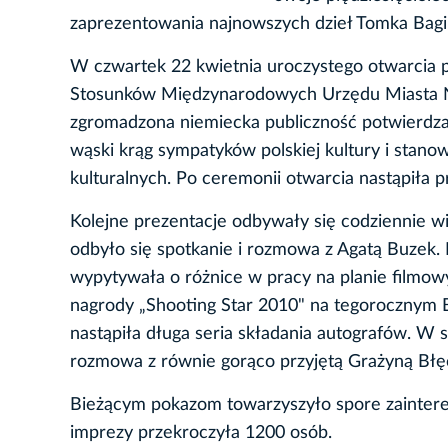
zaprezentowania najnowszych dzieł Tomka Bagi
W czwartek 22 kwietnia uroczystego otwarcia p
Stosunków Międzynarodowych Urzędu Miasta Nor
zgromadzona niemiecka publiczność potwierdzają
wąski krąg sympatyków polskiej kultury i stano
kulturalnych. Po ceremonii otwarcia nastąpiła pr
Kolejne prezentacje odbywały się codziennie wi
odbyło się spotkanie i rozmowa z Agatą Buzek.
wypytywała o różnice w pracy na planie filmow
nagrody „Shooting Star 2010" na tegorocznym Be
nastąpiła długa seria składania autografów. W s
rozmowa z równie gorąco przyjętą Grażyną Błęc
Bieżącym pokazom towarzyszyło spore zaintereso
imprezy przekroczyła 1200 osób.