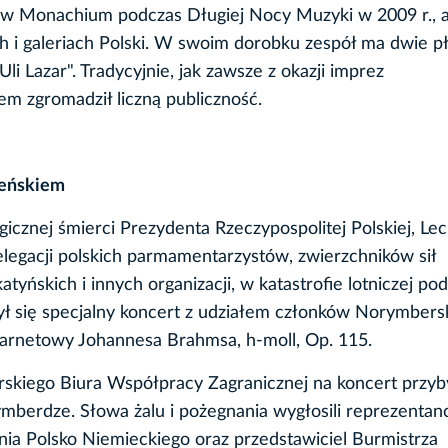
z w Monachium podczas Długiej Nocy Muzyki w 2009 r., 
h i galeriach Polski. W swoim dorobku zespół ma dwie pł
i Lazar". Tradycyjnie, jak zawsze z okazji imprez
m zgromadził liczną publiczność.
leńskiem
cznej śmierci Prezydenta Rzeczypospolitej Polskiej, Le
elegacji polskich parmamentarzystów, zwierzchników sił
tyńskich i innych organizacji, w katastrofie lotniczej pod
 się specjalny koncert z udziałem członków Norymbersk
klarnetowy Johannesa Brahmsa, h-moll, Op. 115.
kiego Biura Współpracy Zagranicznej na koncert przyby
berdze. Słowa żalu i pożegnania wygłosili reprezentanc
ia Polsko Niemieckiego oraz przedstawiciel Burmistrza