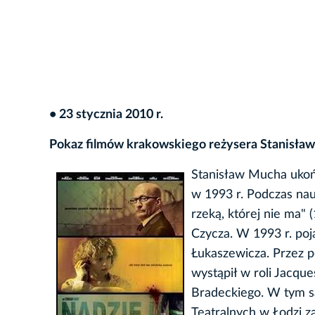
• 23 stycznia 2010 r.
Pokaz filmów krakowskiego reżysera Stanisła
Stanisław Mucha ukoń
w 1993 r. Podczas nau
rzeką, której nie ma"
Czycza. W 1993 r. po
Łukaszewicza. Przez 
wystąpił w roli Jacqu
Bradeckiego. W tym s
Teatralnych w Łodzi z