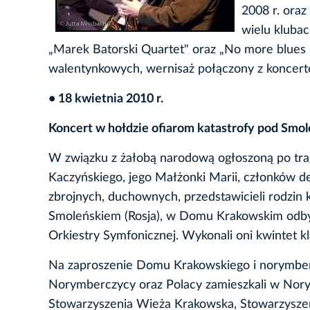
2008 r. ora
wielu klubac
„Marek Batorski Quartet" oraz „No more blues Ul
walentynkowych, wernisaż połączony z koncerte
• 18 kwietnia 2010 r.
Koncert w hołdzie ofiarom katastrofy pod Smo
W związku z żałobą narodową ogłoszoną po tragi
Kaczyńskiego, jego Małżonki Marii, członków d
zbrojnych, duchownych, przedstawicieli rodzin ka
Smoleńskiem (Rosja), w Domu Krakowskim odbył
Orkiestry Symfonicznej. Wykonali oni kwintet 
Na zaproszenie Domu Krakowskiego i norymbers
Norymberczycy oraz Polacy zamieszkali w Norym
Stowarzyszenia Wieża Krakowska, Stowarzyszen