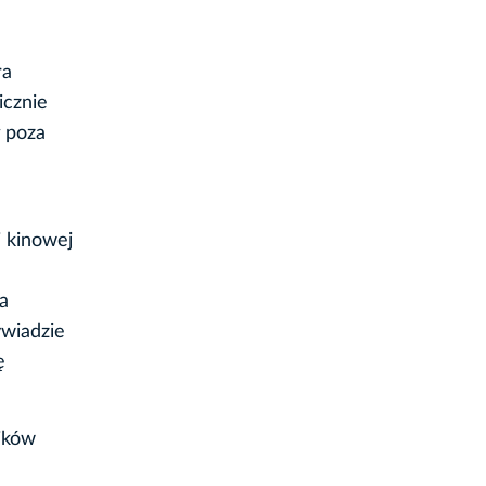
ra
icznie
ł poza
i kinowej
a
ywiadzie
ę
ników