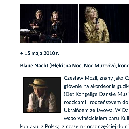
•
15 maja 2010 r.
Blaue Nacht (Błękitna Noc, Noc Muzeów), konc
Czesław Mozil, znany jako C
głównie na akordeonie guzi
(Det Kongelige Danske Musik
rodzicami i rodzeństwem do 
Ukraińcem ze Lwowa. W Dani
współwłaścicielem baru Kul
kontaktu z Polską, z czasem coraz częściej do 