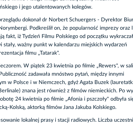
ńskiego i jego utalentowanych kolegów.
rzeglądu dokonał dr Norbert Schuergers - Dyrektor Biu
ymbergi. Podkreślił on, że popularność imprezy oraz l
 fakt, iż Tydzień Filmu Polskiego od początku wykracza
wi stały, ważny punkt w kalendarzu miejskich wydarzeń
ezentacja filmu „Tatarak".
eczorem. W piątek 23 kwietnia po filmie „Rewers", w sal
 Publiczność zadawała mnóstwo pytań, między innymi
ym w Polsce i w Niemczech, gdyż Agata Buzek (lauretatk
rlinale) znana jest również z filmów niemieckich. Po w
obotę 24 kwietnia po filmie „Afonia i pszczoły" odbyła si
ką-Kolską, aktorką filmów Jana Jakuba Kolskiego.
wanie lokalnej prasy i stacji radiowych. Liczba uczest