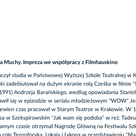
wa Muchy. Impreza we współpracy z Filmhauskino
czył studia w Państwowej Wyższej Szkole Teatralnej w 
ki zadebiutował na dużym ekranie rolą Cześka w filmie 
 (1991) Andrzeja Barańskiego, według opowiadania Stanis
jawił się w epizodzie w serialu młodzieżowym "WOW" Je
pewien czas pracował w Starym Teatrze w Krakowie. W 1
esa w Szekspirowskim "Jak wam się podoba" w reż. Tade
amym czasie otrzymał Nagrodę Główną na Festiwalu Szk
a role Teozoforyka, Lokaja i Lykona w przedstawieniu "Ma