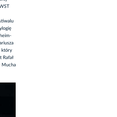
(PWST
stiwalu
ylogię
nheim-
ariusza
 który
t Rafał
aw Mucha