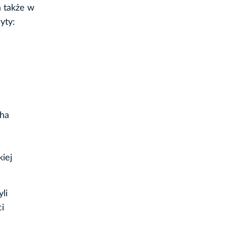
a także w
yty:
cha
iej
li
i