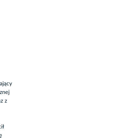
ający
znej
z z
ił
ę