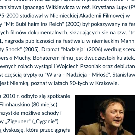
Stanisława Ignacego Witkiewicza w reż. Krystiana Lupy 
95-2000 studiował w Niemieckiej Akademii Filmowej w
 "Mit Bubi heim ins Reich" (2000) był pokazywany na fe
ch filmów dokumentalnych, składających się na tzw. "tr
1, nagroda publiczności na festiwalu w niemieckim Man
ity Shock" (2005). Dramat "Nadzieja" (2006) według scen
serski Muchy. Bohaterem filmu jest dwudziestokilkulatek,
wnych rolach wystąpili Wojciech Pszoniak oraz debiutan
est częścią tryptyku "Wiara - Nadzieja - Miłość". Stanisł
 jest Niemką, poznał w latach 90-tych w Krakowie.
a 2010 r. odbyło się spotkanie
Filmhauskino (80 miejsc)
wszystkie możliwe schody i
ny „Zigeuner" („Cyganie")
 dyskusję, która przeciągnęła