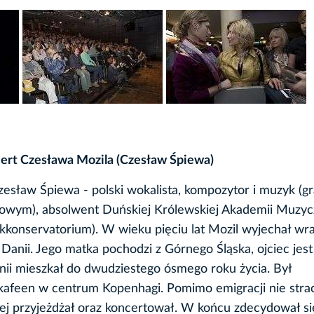
ert Czesława Mozila (Czesław Śpiewa)
zesław Śpiewa - polski wokalista, kompozytor i muzyk (gr
kowym), absolwent Duńskiej Królewskiej Akademii Muzyc
konservatorium). W wieku pięciu lat Mozil wyjechał wra
Danii. Jego matka pochodzi z Górnego Śląska, ojciec jest
i mieszkał do dwudziestego ósmego roku życia. Był
kafeen w centrum Kopenhagi. Pomimo emigracji nie strac
niej przyjeżdżał oraz koncertował. W końcu zdecydował si