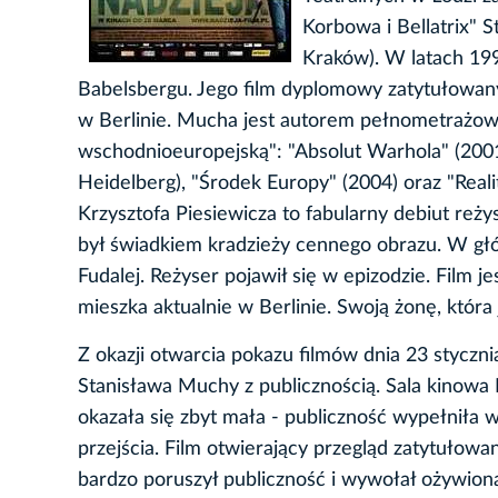
Korbowa i Bellatrix" 
Kraków). W latach 19
Babelsbergu. Jego film dyplomowy zatytułowany
w Berlinie. Mucha jest autorem pełnometrażowy
wschodnioeuropejską": "Absolut Warhola" (200
Heidelberg), "Środek Europy" (2004) oraz "Real
Krzysztofa Piesiewicza to fabularny debiut reży
był świadkiem kradzieży cennego obrazu. W głó
Fudalej. Reżyser pojawił się w epizodzie. Film j
mieszka aktualnie w Berlinie. Swoją żonę, która
Z okazji otwarcia pokazu filmów dnia 23 styczni
Stanisława Muchy z publicznością. Sala kinowa 
okazała się zbyt mała - publiczność wypełniła 
przejścia. Film otwierający przegląd zatytułowa
bardzo poruszył publiczność i wywołał ożywioną