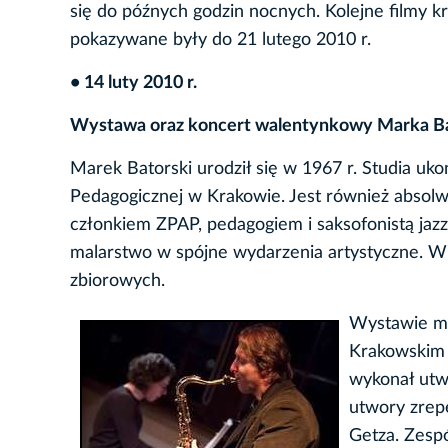
się do późnych godzin nocnych. Kolejne filmy k
pokazywane były do 21 lutego 2010 r.
• 14 luty 2010 r.
Wystawa oraz koncert walentynkowy Marka Bat
Marek Batorski urodził się w 1967 r. Studia uk
Pedagogicznej w Krakowie. Jest również absolw
członkiem ZPAP, pedagogiem i saksofonistą ja
malarstwo w spójne wydarzenia artystyczne. Wi
zbiorowych.
Wystawie ma
Krakowskim 
wykonał utwo
utwory zrepe
Getza. Zesp