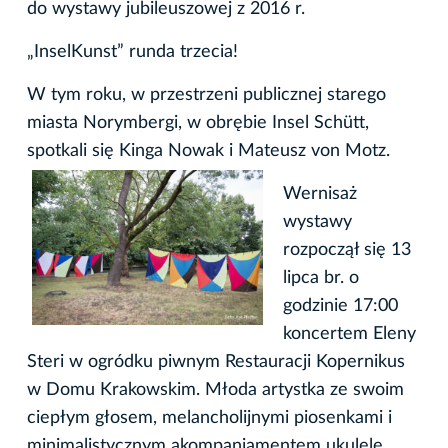
do wystawy jubileuszowej z 2016 r.
„InselKunst” runda trzecia!
W tym roku, w przestrzeni publicznej starego
miasta Norymbergi, w obrębie Insel Schütt,
spotkali się Kinga Nowak i Mateusz
von Motz.
Wernisaż
wystawy
rozpoczął się 13
lipca br. o
godzinie 17:00
koncertem Eleny
Steri w ogródku piwnym Restauracji Kopernikus
w Domu Krakowskim. Młoda artystka ze swoim
ciepłym głosem, melancholijnymi piosenkami i
minimalistycznym akompaniamentem ukulele,