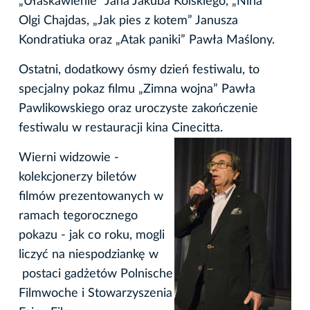
„Ułaskawienie” Jana Jakuba Kolskiego, „Nina”
Olgi Chajdas, „Jak pies z kotem” Janusza
Kondratiuka oraz „Atak paniki” Pawła Maślony.
Ostatni, dodatkowy ósmy dzień festiwalu, to
specjalny pokaz filmu „Zimna wojna” Pawła
Pawlikowskiego oraz uroczyste zakończenie
festiwalu w restauracji kina Cinecitta.
Wierni widzowie -
kolekcjonerzy biletów
filmów prezentowanych w
ramach tegorocznego
pokazu - jak co roku, mogli
liczyć na niespodziankę w
postaci gadżetów Polnische
Filmwoche i Stowarzyszenia