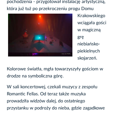
pochodzenia - przygotował instalację artystyczną,
która już tuż po przekroczeniu progu Domu
Krakowskiego
wciągała gości
w magiczną
grę
niebiańsko-
piekielnych
skojarzeń.
Kolorowe światła, mgła towarzyszyły gościom w
drodze na symboliczna górę.
W sali koncertowej, czekali muzycy z zespołu
Romantic Fellas. Od teraz także muzyka
prowadziła widzów dalej, do ostatniego
przystanku w podroży do nieba, gdzie zagadkowe