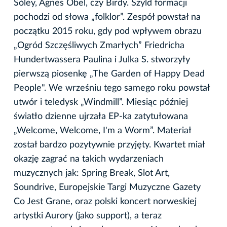
Sóley, Agnes Obel, czy Birdy. Szyld formacji
pochodzi od słowa „folklor”. Zespół powstał na
początku 2015 roku, gdy pod wpływem obrazu
„Ogród Szczęśliwych Zmarłych” Friedricha
Hundertwassera Paulina i Julka S. stworzyły
pierwszą piosenkę „The Garden of Happy Dead
People". We wrześniu tego samego roku powstał
utwór i teledysk „Windmill”. Miesiąc później
światło dzienne ujrzała EP-ka zatytułowana
„Welcome, Welcome, I'm a Worm”. Materiał
został bardzo pozytywnie przyjęty. Kwartet miał
okazję zagrać na takich wydarzeniach
muzycznych jak: Spring Break, Slot Art,
Soundrive, Europejskie Targi Muzyczne Gazety
Co Jest Grane, oraz polski koncert norweskiej
artystki Aurory (jako support), a teraz