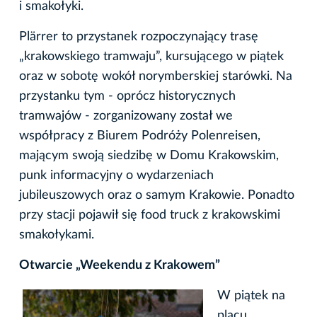
i smakołyki.
Plärrer to przystanek rozpoczynający trasę
„krakowskiego tramwaju”, kursującego w piątek
oraz w sobotę wokół norymberskiej starówki. Na
przystanku tym - oprócz historycznych
tramwajów - zorganizowany został we
współpracy z Biurem Podróży Polenreisen,
mającym swoją siedzibę w Domu Krakowskim,
punk informacyjny o wydarzeniach
jubileuszowych oraz o samym Krakowie. Ponadto
przy stacji pojawił się food truck z krakowskimi
smakołykami.
Otwarcie „Weekendu z Krakowem”
W piątek na
placu