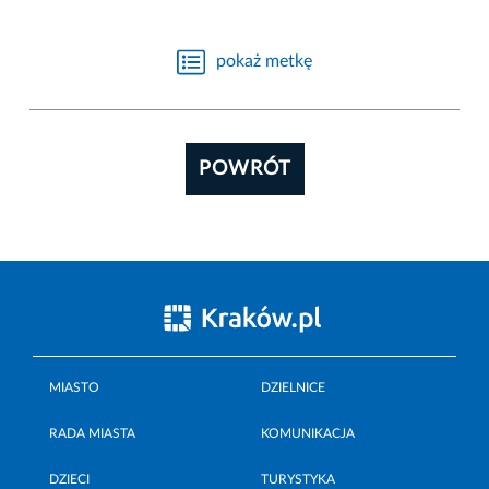
pokaż metkę
POWRÓT
MIASTO
DZIELNICE
RADA MIASTA
KOMUNIKACJA
DZIECI
TURYSTYKA