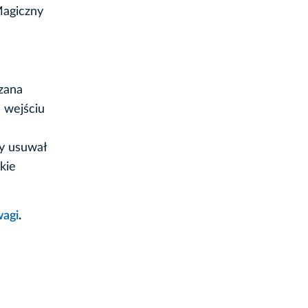
Magiczny
zana
 wejściu
by usuwał
kie
wagi
.