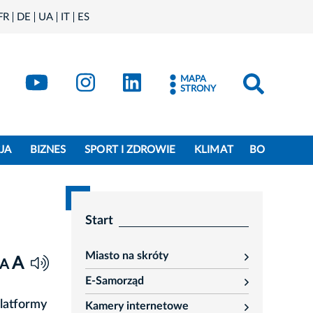
FR
DE
UA
IT
ES
book
Kraków - X
Kraków - YouTube
Kraków - Instagram
Kraków - LinkedIn
MAPA
STRONY
JA
BIZNES
SPORT I ZDROWIE
KLIMAT
BO
Start
Miasto na skróty
A
rozwiń
A
E-Samorząd
rozwiń
Platformy
Kamery internetowe