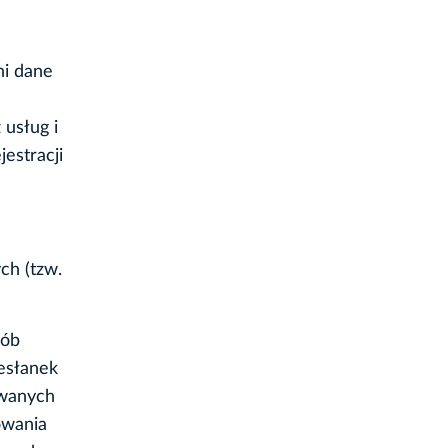
ni dane
usług i
estracji
ch (tzw.
sób
esłanek
owanych
owania