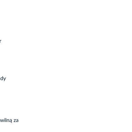
r
ady
wilną za