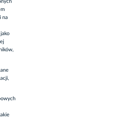
zonych
tem
i na
jako
ej
ników,
dane
cji,
obowych
takie