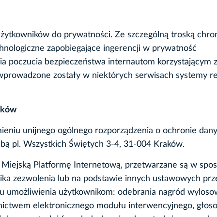
żytkowników do prywatności. Ze szczególną troską chro
hnologiczne zapobiegające ingerencji w prywatność
a poczucia bezpieczeństwa internautom korzystającym z 
prowadzone zostały w niektórych serwisach systemy rej
ików
eniu unijnego ogólnego rozporządzenia o ochronie dany
ibą pl. Wszystkich Świętych 3-4, 31-004 Kraków.
Miejską Platformę Internetową, przetwarzane są w spo
ika zezwolenia lub na podstawie innych ustawowych prz
lu umożliwienia użytkownikom: odebrania nagród wylos
dnictwem elektronicznego modułu interwencyjnego, głos