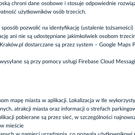
oską chroni dane osobowe i stosuje odpowiednie rozwią
watność użytkowników osób trzecich.
sposób pozwolić na identyfikację (ustalenie tożsamości)
ację ani nie są udostępniane jakimkolwiek osobom trzeci
Kraków.pl dostarczane są przez system – Google Maps P
 wysyłane są przy pomocy usługi Firebase Cloud Messag
om mapę miasta w aplikacji. Lokalizacja w tle wykorzys
nych, atrakcji miasta oraz informacji o strefach parking
ikacji pobierane są przez sieć, w szczególności najnows
 w mieście
anych w pamięci urządzenia, co pozwala użytkownikowi 