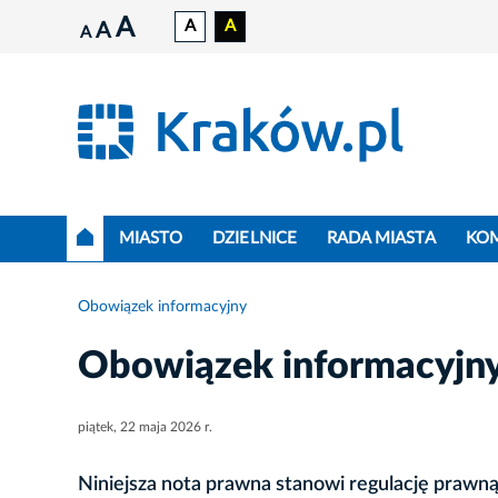
A
A
A
A
A
MIASTO
DZIELNICE
RADA MIASTA
KO
Obowiązek informacyjny
Obowiązek informacyjn
piątek, 22 maja 2026 r.
Niniejsza nota prawna stanowi regulację prawną