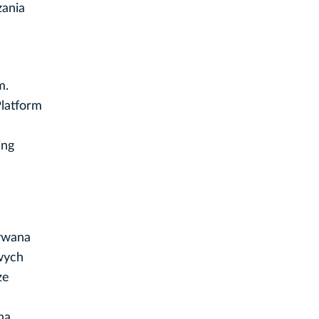
zania
m.
latform
ing
tywana
owych
ze
na