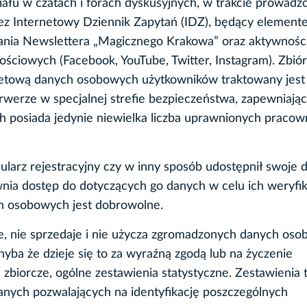
ziału w czatach i forach dyskusyjnych, w trakcie prowad
rzez Internetowy Dziennik Zapytań (IDZ), będący elemen
ywania Newslettera „Magicznego Krakowa” oraz aktywnośc
ściowych (Facebook, YouTube, Twitter, Instagram). Zbiór
etową danych osobowych użytkowników traktowany jest 
erze w specjalnej strefie bezpieczeństwa, zapewniając
 posiada jedynie niewielka liczba uprawnionych pracow
ularz rejestracyjny czy w inny sposób udostępnił swoje 
ia dostęp do dotyczących go danych w celu ich weryfika
ch osobowych jest dobrowolne.
je, nie sprzedaje i nie użycza zgromadzonych danych os
ba że dzieje się to za wyraźną zgodą lub na życzenie
biorcze, ogólne zestawienia statystyczne. Zestawienia 
danych pozwalających na identyfikację poszczególnych