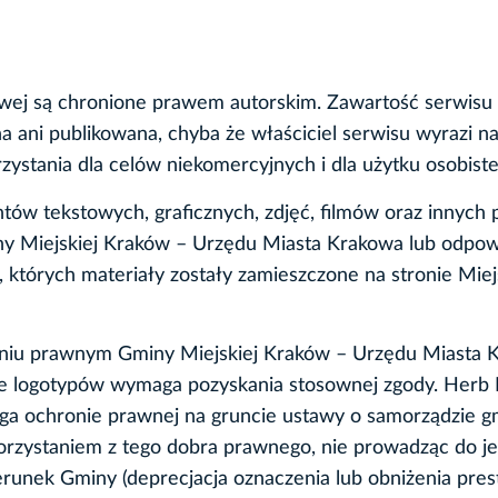
netowej są chronione prawem autorskim. Zawartość serw
ani publikowana, chyba że właściciel serwisu wyrazi na
ystania dla celów niekomercyjnych i dla użytku osobiste
ów tekstowych, graficznych, zdjęć, filmów oraz innych 
iny Miejskiej Kraków – Urzędu Miasta Krakowa lub odpo
których materiały zostały zamieszczone na stronie Miej
aniu prawnym Gminy Miejskiej Kraków – Urzędu Miasta 
ie logotypów wymaga pozyskania stosownej zgody. Herb 
lega ochronie prawnej na gruncie ustawy o samorządzie 
korzystaniem z tego dobra prawnego, nie prowadząc do j
runek Gminy (deprecjacja oznaczenia lub obniżenia pres