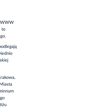
isu WWW
 to
go.
podlegają
wiednio
skiej
Krakowa,
Miasta
gminnym
ego
tiżu