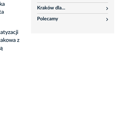
rozwiń
ka
Kraków dla...
rozwiń
ta
Polecamy
rozwiń
atyzacji
rakowa z
cą