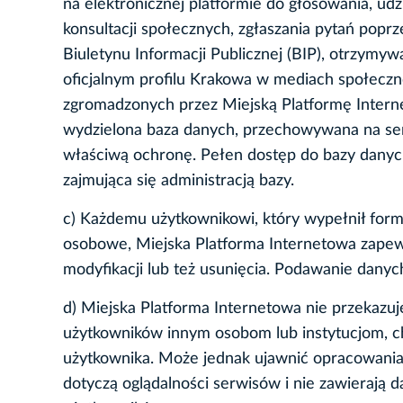
na elektronicznej platformie do głosowania, ud
konsultacji społecznych, zgłaszania pytań pop
Biuletynu Informacji Publicznej (BIP), otrzym
oficjalnym profilu Krakowa w mediach społeczno
zgromadzonych przez Miejską Platformę Intern
wydzielona baza danych, przechowywana na serw
właściwą ochronę. Pełen dostęp do bazy danych
zajmująca się administracją bazy.
c) Każdemu użytkownikowi, który wypełnił form
osobowe, Miejska Platforma Internetowa zapewn
modyfikacji lub też usunięcia. Podawanie dany
d) Miejska Platforma Internetowa nie przekazu
użytkowników innym osobom lub instytucjom, chy
użytkownika. Może jednak ujawnić opracowania z
dotyczą oglądalności serwisów i nie zawierają 