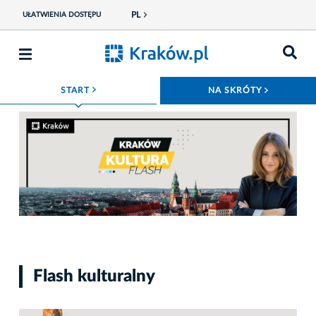
PL
UŁATWIENIA DOSTĘPU
ROZWIŃ MENU
ROZWIŃ
START
NA SKRÓTY
Fot. telewizja.krakow.pl
Flash kulturalny