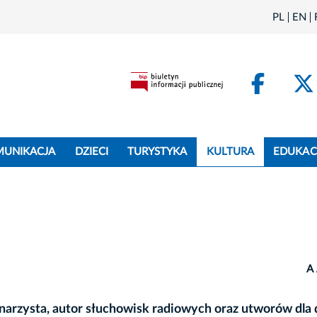
PL
EN
Face
MUNIKACJA
DZIECI
TURYSTYKA
KULTURA
EDUKAC
A
cenarzysta, autor słuchowisk radiowych oraz utworów dla d