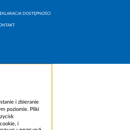
EKLARACJA DOSTĘPNOŚCI
ONTAKT
anie i zbieranie
 poziomie. Pliki
zycisk
ookie, i