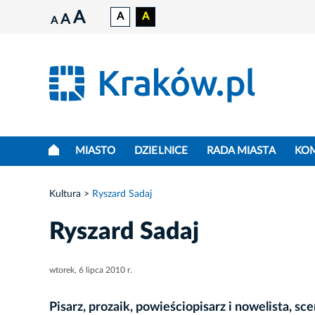
A
A
A
A
A
MIASTO
DZIELNICE
RADA MIASTA
KO
Kultura
Ryszard Sadaj
Ryszard Sadaj
wtorek, 6 lipca 2010 r.
Pisarz, prozaik, powieściopisarz i nowelista, s