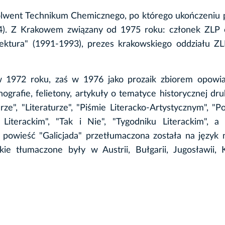
solwent Technikum Chemicznego, po którego ukończeniu
974). Z Krakowem związany od 1975 roku: członek ZLP 
"Lektura" (1991-1993), prezes krakowskiego oddziału Z
1972 roku, zaś w 1976 jako prozaik zbiorem opowi
nografie, felietony, artykuły o tematyce historycznej dr
rze", "Literaturze", "Piśmie Literacko-Artystycznym", "Po
u Literackim", "Tak i Nie", "Tygodniku Literackim", 
o powieść "Galicjada" przetłumaczona została na język 
kie tłumaczone były w Austrii, Bułgarii, Jugosławii, 