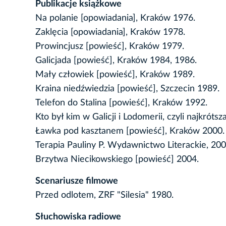
Publikacje książkowe
Na polanie [opowiadania], Kraków 1976.
Zaklęcia [opowiadania], Kraków 1978.
Prowincjusz [powieść], Kraków 1979.
Galicjada [powieść], Kraków 1984, 1986.
Mały człowiek [powieść], Kraków 1989.
Kraina niedźwiedzia [powieść], Szczecin 1989.
Telefon do Stalina [powieść], Kraków 1992.
Kto był kim w Galicji i Lodomerii, czyli najkrótsz
Ławka pod kasztanem [powieść], Kraków 2000.
Terapia Pauliny P. Wydawnictwo Literackie, 200
Brzytwa Niecikowskiego [powieść] 2004.
Scenariusze filmowe
Przed odlotem, ZRF "Silesia" 1980.
Słuchowiska radiowe