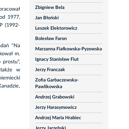
Zbigniew Bela
 pracował
od 1977,
Jan Błoński
LP (1992-
Leszek Elektorowicz
Bolesław Faron
adań "Na
Marzanna Fiałkowska-Pyzowska
ukował m.
Ignacy Stanisław Fiut
 prostu",
Jerzy Franczak
a także w
niemiecki
Zofia Garbaczewska-
Kanadzie,
Pawlikowska
Andrzej Grabowski
Jerzy Harasymowicz
Andrzej Maria Hrabiec
Jerzy Jarzębski