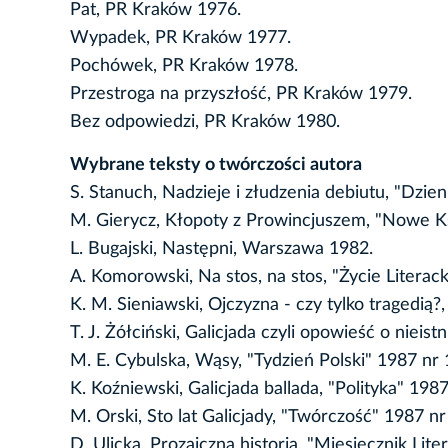
Pat, PR Kraków 1976.
Wypadek, PR Kraków 1977.
Pochówek, PR Kraków 1978.
Przestroga na przyszłość, PR Kraków 1979.
Bez odpowiedzi, PR Kraków 1980.
Wybrane teksty o twórczości autora
S. Stanuch, Nadzieje i złudzenia debiutu, "Dzien
M. Gierycz, Kłopoty z Prowincjuszem, "Nowe Ks
L. Bugajski, Następni, Warszawa 1982.
A. Komorowski, Na stos, na stos, "Życie Literack
K. M. Sieniawski, Ojczyzna - czy tylko tragedią?
T. J. Żółciński, Galicjada czyli opowieść o nieis
M. E. Cybulska, Wąsy, "Tydzień Polski" 1987 nr 
K. Koźniewski, Galicjada ballada, "Polityka" 1987
M. Orski, Sto lat Galicjady, "Twórczość" 1987 nr
D. Ulicka, Prozaiczna historia, "Miesięcznik Lite