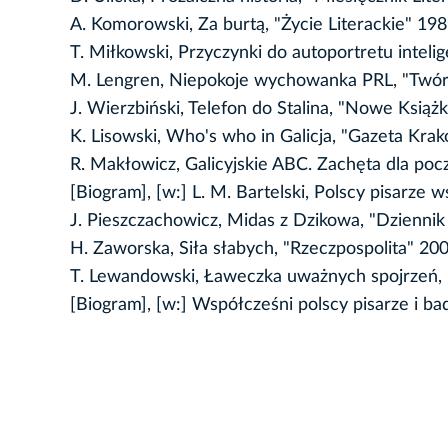
A. Komorowski, Za burtą, "Życie Literackie" 198
T. Miłkowski, Przyczynki do autoportretu intelig
M. Lengren, Niepokoje wychowanka PRL, "Twór
J. Wierzbiński, Telefon do Stalina, "Nowe Książk
K. Lisowski, Who's who in Galicja, "Gazeta Kra
R. Makłowicz, Galicyjskie ABC. Zachęta dla po
[Biogram], [w:] L. M. Bartelski, Polscy pisarz
J. Pieszczachowicz, Midas z Dzikowa, "Dziennik
H. Zaworska, Siła słabych, "Rzeczpospolita" 200
T. Lewandowski, Ławeczka uważnych spojrzeń, 
[Biogram], [w:] Współcześni polscy pisarze i bad