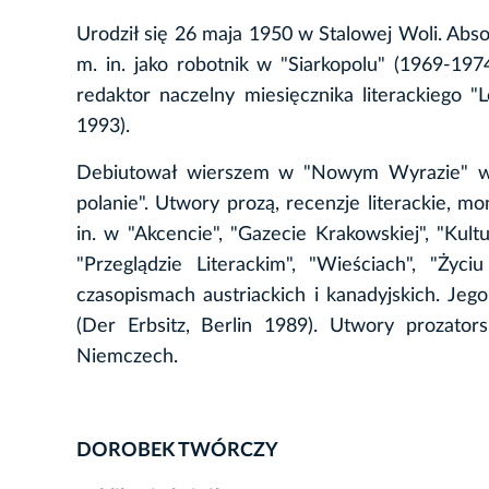
Urodził się 26 maja 1950 w Stalowej Woli. Ab
m. in. jako robotnik w "Siarkopolu" (1969-1
redaktor naczelny miesięcznika literackiego 
1993).
Debiutował wierszem w "Nowym Wyrazie" w 
polanie". Utwory prozą, recenzje literackie, mo
in. w "Akcencie", "Gazecie Krakowskiej", "Kultu
"Przeglądzie Literackim", "Wieściach", "Życi
czasopismach austriackich i kanadyjskich. Jeg
(Der Erbsitz, Berlin 1989). Utwory prozators
Niemczech.
DOROBEK TWÓRCZY