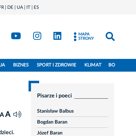
FR
DE
UA
IT
ES
book
Kraków - X
Kraków - YouTube
Kraków - Instagram
Kraków - LinkedIn
MAPA
STRONY
JA
BIZNES
SPORT I ZDROWIE
KLIMAT
BO
Pisarze i poeci
Stanisław Balbus
A
A
Bogdan Baran
zieci.
Józef Baran