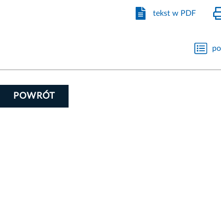
tekst w PDF
po
POWRÓT