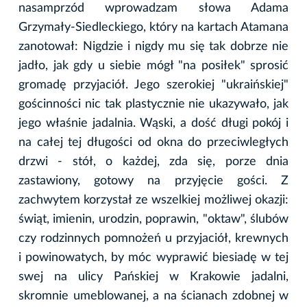
nasamprzód wprowadzam słowa Adama
Grzymały-Siedleckiego, który na kartach Atamana
zanotował: Nigdzie i nigdy mu się tak dobrze nie
jadło, jak gdy u siebie mógł "na posiłek" sprosić
gromadę przyjaciół. Jego szerokiej "ukraińskiej"
gościnności nic tak plastycznie nie ukazywało, jak
jego właśnie jadalnia. Wąski, a dość długi pokój i
na całej tej długości od okna do przeciwległych
drzwi - stół, o każdej, zda się, porze dnia
zastawiony, gotowy na przyjęcie gości. Z
zachwytem korzystał ze wszelkiej możliwej okazji:
świąt, imienin, urodzin, poprawin, "oktaw", ślubów
czy rodzinnych pomnożeń u przyjaciół, krewnych
i powinowatych, by móc wyprawić biesiadę w tej
swej na ulicy Pańskiej w Krakowie jadalni,
skromnie umeblowanej, a na ścianach zdobnej w