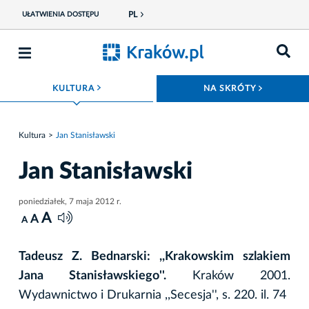
PL
UŁATWIENIA DOSTĘPU
ROZWIŃ MENU
ROZWIŃ
KULTURA
NA SKRÓTY
Kultura
Jan Stanisławski
Jan Stanisławski
poniedziałek, 7 maja 2012 r.
A
A
A
Tadeusz Z. Bednarski: ,,Krakowskim szlakiem
Jana Stanisławskiego''.
Kraków 2001.
Wydawnictwo i Drukarnia ,,Secesja'', s. 220. il. 74