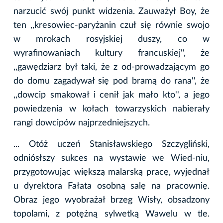
narzucić swój punkt widzenia. Zauważył Boy, że
ten ,,kresowiec-paryżanin czuł się równie swojo
w mrokach rosyjskiej duszy, co w
wyrafinowaniach kultury francuskiej'', że
,,gawędziarz był taki, że z od-prowadzającym go
do domu zagadywał się pod bramą do rana'', że
,,dowcip smakował i cenił jak mało kto'', a jego
powiedzenia w kołach towarzyskich nabierały
rangi dowcipów najprzedniejszych.
... Otóż uczeń Stanisławskiego Szczygliński,
odniósłszy sukces na wystawie we Wied-niu,
przygotowując większą malarską pracę, wyjednał
u dyrektora Fałata osobną salę na pracownię.
Obraz jego wyobrażał brzeg Wisły, obsadzony
topolami, z potężną sylwetką Wawelu w tle.