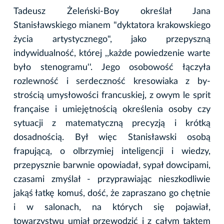
Tadeusz Żeleński-Boy określał Jana
Stanisławskiego mianem "dyktatora krakowskiego
życia artystycznego", jako przepyszną
indywidualność, której ,,każde powiedzenie warte
było stenogramu''. Jego osobowość łączyła
rozlewność i serdeczność kresowiaka z by-
strością umysłowości francuskiej, z owym le sprit
française i umiejętnością określenia osoby czy
sytuacji z matematyczną precyzją i krótką
dosadnością. Był więc Stanisławski osobą
frapującą, o olbrzymiej inteligencji i wiedzy,
przepysznie barwnie opowiadał, sypał dowcipami,
czasami zmyślał - przyprawiając nieszkodliwie
jakąś łatkę komuś, dość, że zapraszano go chętnie
i w salonach, na których się pojawiał,
towarzystwu umiał przewodzić i z całym taktem