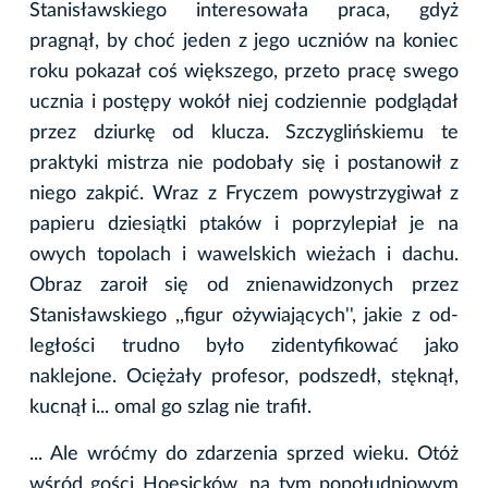
Stanisławskiego interesowała praca, gdyż
pragnął, by choć jeden z jego uczniów na koniec
roku pokazał coś większego, przeto pracę swego
ucznia i postępy wokół niej codziennie podglądał
przez dziurkę od klucza. Szczyglińskiemu te
praktyki mistrza nie podobały się i postanowił z
niego zakpić. Wraz z Fryczem powystrzygiwał z
papieru dziesiątki ptaków i poprzylepiał je na
owych topolach i wawelskich wieżach i dachu.
Obraz zaroił się od znienawidzonych przez
Stanisławskiego ,,figur ożywiających'', jakie z od-
ległości trudno było zidentyfikować jako
naklejone. Ociężały profesor, podszedł, stęknął,
kucnął i... omal go szlag nie trafił.
... Ale wróćmy do zdarzenia sprzed wieku. Otóż
wśród gości Hoesicków, na tym popołudniowym