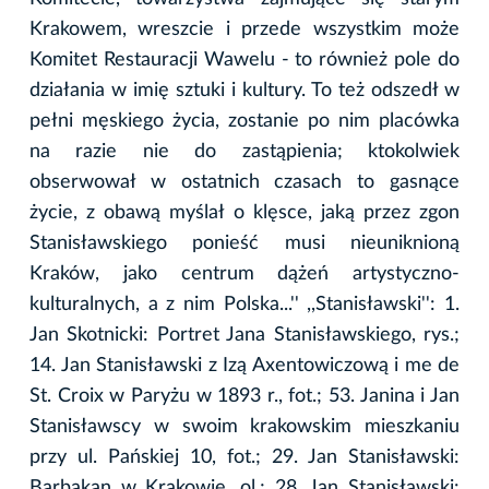
Krakowem, wreszcie i przede wszystkim może
Komitet Restauracji Wawelu - to również pole do
działania w imię sztuki i kultury. To też odszedł w
pełni męskiego życia, zostanie po nim placówka
na razie nie do zastąpienia; ktokolwiek
obserwował w ostatnich czasach to gasnące
życie, z obawą myślał o klęsce, jaką przez zgon
Stanisławskiego ponieść musi nieuniknioną
Kraków, jako centrum dążeń artystyczno-
kulturalnych, a z nim Polska...'' ,,Stanisławski'': 1.
Jan Skotnicki: Portret Jana Stanisławskiego, rys.;
14. Jan Stanisławski z Izą Axentowiczową i me de
St. Croix w Paryżu w 1893 r., fot.; 53. Janina i Jan
Stanisławscy w swoim krakowskim mieszkaniu
przy ul. Pańskiej 10, fot.; 29. Jan Stanisławski:
Barbakan w Krakowie, ol.; 28. Jan Stanisławski: