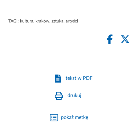
TAGI:
kultura
,
kraków
,
sztuka
,
artyści
tekst w PDF
drukuj
pokaż metkę