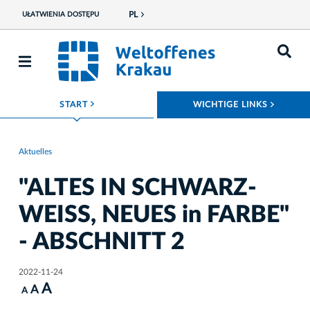
PL
UŁATWIENIA DOSTĘPU
ROZWIŃ MENU
ROZWI
START
WICHTIGE LINKS
Aktuelles
"ALTES IN SCHWARZ-
WEISS, NEUES in FARBE"
- ABSCHNITT 2
2022-11-24
A
A
A