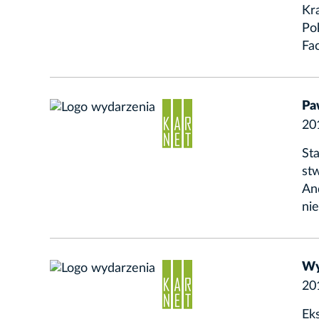
Kr
Pok
Fac
Pa
20
Sta
st
An
nie
Wy
20
Eks