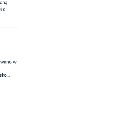
coną
raz
towano w
ko...