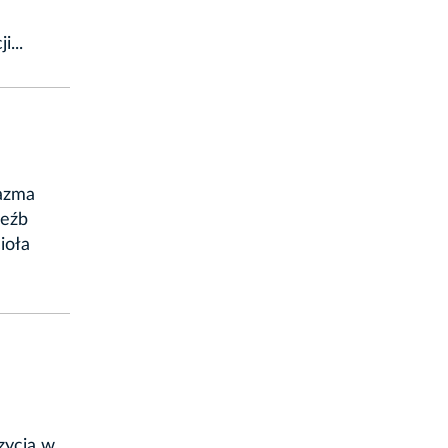
...
azma
zeźb
ioła
zycja w