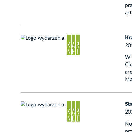
pr
art
Kr
20
W 
Ci
arc
Mar
St
20
No
pr