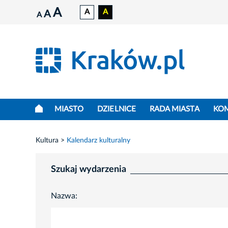
A
A
A
A
A
MIASTO
DZIELNICE
RADA MIASTA
KO
Kultura
Kalendarz kulturalny
Szukaj wydarzenia
Nazwa: