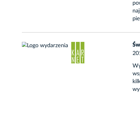
po
na
pie
Św
20
Wy
ws
ki
wys