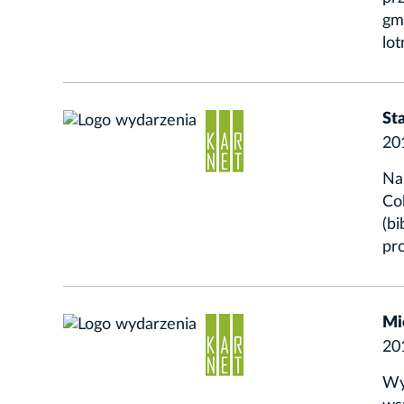
gm
lot
St
20
Na
Col
(bi
pro
Mi
20
Wy