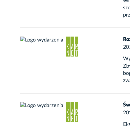
wsp
sz
prz
Ro
20
Wy
Zb
bo
zw
Św
20
Ek