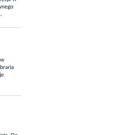
wnego
.
 w
braria
je