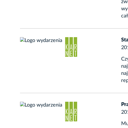
zwi
wy
cał
St
20
Cz
naj
na
rep
Pr
20
Mu