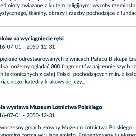
zedmioty związane z kultem religijnym: wyroby rzemiosła
ystycznego, tkaniny, obrazy i rzeźby pochodzące z fundacji
aków na wyciągnięcie ręki
16-07-01 - 2050-12-31
pięknie odrestaurowanych piwnicach Pałacu Biskupa Er
ołka możemy oglądać 800 fragmentów najcenniejszych r
hitektonicznych z całej Polski, pochodzących m.in. z kośc
iackiego, katedry krakowskiej czy...
ała wystawa Muzeum Lotnictwa Polskiego
16-07-01 - 2050-12-31
woczesny gmach główny Muzeum Lotnictwa Polskiego
zypomina formą wirujące śmigło. Prezentowana tu ekspo