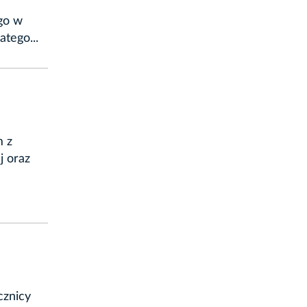
go w
tego...
m z
j oraz
cznicy