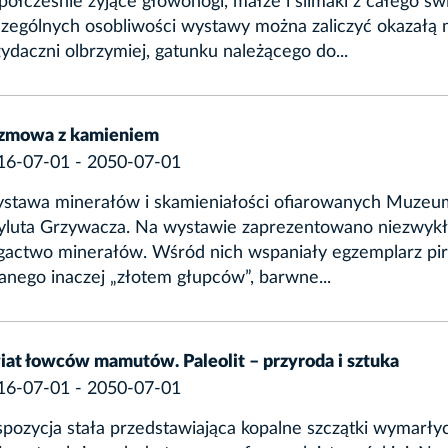
ółcześnie żyjące głowonogi, małże i ślimaki z całego św
czególnych osobliwości wystawy można zaliczyć okazałą 
ydaczni olbrzymiej, gatunku należącego do...
zmowa z kamieniem
16-07-01 - 2050-07-01
stawa minerałów i skamieniałości ofiarowanych Muzeu
yluta Grzywacza. Na wystawie zaprezentowano niezwyk
gactwo minerałów. Wśród nich wspaniały egzemplarz pir
anego inaczej „złotem głupców”, barwne...
iat łowców mamutów. Paleolit – przyroda i sztuka
16-07-01 - 2050-07-01
spozycja stała przedstawiająca kopalne szczątki wymarły