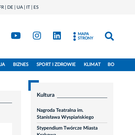
FR
DE
UA
IT
ES
book
Kraków - X
Kraków - YouTube
Kraków - Instagram
Kraków - LinkedIn
MAPA
STRONY
JA
BIZNES
SPORT I ZDROWIE
KLIMAT
BO
Kultura
Nagroda Teatralna im.
Stanisława Wyspiańskiego
Stypendium Twórcze Miasta