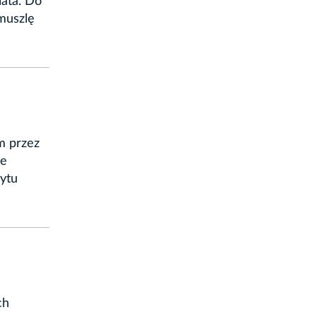
iata. Do
muszlę
m przez
łe
ytu
ch