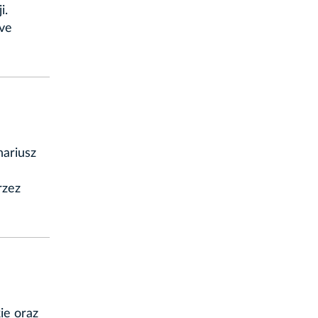
i.
ive
nariusz
rzez
ie oraz