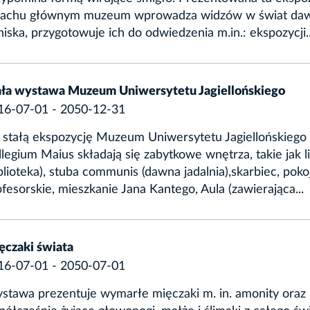
achu głównym muzeum wprowadza widzów w świat da
niska, przygotowuje ich do odwiedzenia m.in.: ekspozycji..
ała wystawa Muzeum Uniwersytetu Jagiellońskiego
16-07-01 - 2050-12-31
 stałą ekspozycję Muzeum Uniwersytetu Jagiellońskiego
legium Maius składają się zabytkowe wnętrza, takie jak li
blioteka), stuba communis (dawna jadalnia),skarbiec, poko
fesorskie, mieszkanie Jana Kantego, Aula (zawierająca...
ęczaki świata
16-07-01 - 2050-07-01
stawa prezentuje wymarłe mięczaki m. in. amonity oraz