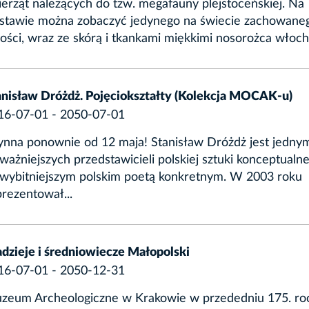
erząt należących do tzw. megafauny plejstoceńskiej. Na
stawie można zobaczyć jedynego na świecie zachowane
ości, wraz ze skórą i tkankami miękkimi nosorożca włocha
anisław Dróżdż. Pojęciokształty (Kolekcja MOCAK-u)
16-07-01 - 2050-07-01
ynna ponownie od 12 maja! Stanisław Dróżdż jest jedny
ważniejszych przedstawicieli polskiej sztuki konceptualne
jwybitniejszym polskim poetą konkretnym. W 2003 roku
rezentował...
adzieje i średniowiecze Małopolski
16-07-01 - 2050-12-31
zeum Archeologiczne w Krakowie w przededniu 175. ro