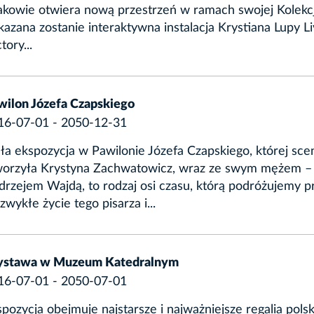
akowie otwiera nową przestrzeń w ramach swojej Kolekcj
azana zostanie interaktywna instalacja Krystiana Lupy L
tory...
wilon Józefa Czapskiego
16-07-01 - 2050-12-31
ła ekspozycja w Pawilonie Józefa Czapskiego, której sce
worzyła Krystyna Zachwatowicz, wraz ze swym mężem –
drzejem Wajdą, to rodzaj osi czasu, którą podróżujemy p
zwykłe życie tego pisarza i...
stawa w Muzeum Katedralnym
16-07-01 - 2050-07-01
pozycja obejmuje najstarsze i najważniejsze regalia polsk