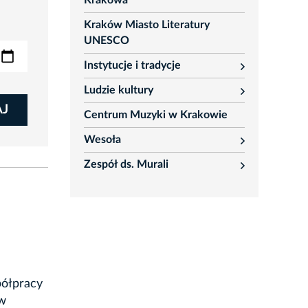
Krakowa
Kraków Miasto Literatury
UNESCO
Instytucje i tradycje
rozwiń
Ludzie kultury
rozwiń
AJ
Centrum Muzyki w Krakowie
Wesoła
rozwiń
Zespół ds. Murali
rozwiń
ółpracy
w