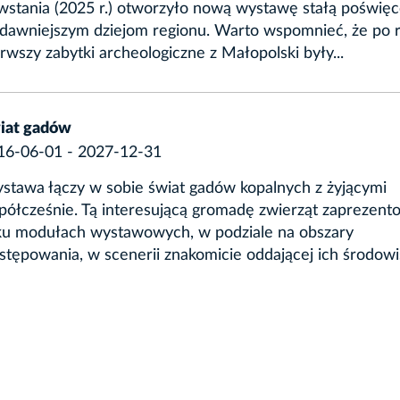
wstania (2025 r.) otworzyło nową wystawę stałą poświę
jdawniejszym dziejom regionu. Warto wspomnieć, że po 
rwszy zabytki archeologiczne z Małopolski były...
iat gadów
16-06-01 - 2027-12-31
stawa łączy w sobie świat gadów kopalnych z żyjącymi
półcześnie. Tą interesującą gromadę zwierząt zaprezen
lku modułach wystawowych, w podziale na obszary
tępowania, w scenerii znakomicie oddającej ich środowis