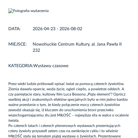
DATA:
2026-04-23 - 2026-08-02
MIEJSCE:
Nowohuckie Centrum Kultury, al. Jana Pawła II
232
KATEGORIA:
Wystawy czasowe
Przez wieki ludzie próbowali opisać świat za pomocą czterech żywiołów.
Ziemia dawała oparcie, woda życie, ogień ciepło, a powietrze oddech. A
czy pamiętacie stary, kultowy film Luca Bessona „Piąty element”? Oprócz
wartkiej akcji i znakomitych efektów specjalnych było w nim jedno bardzo
ważne przesłanie o tym, że kiedy połączenie mocy czterech żywiołów
zawodzi okazuje się, iż kluczem do uruchomienia broni przeciwko
wszechogarniającemu złu jest MIŁOŚĆ – najwyższa siła w walce o ocalenie
świata.
Po czterech latach i czterech plenerowych wystawach prezentujących
cztery żywioły przyszedł zatem czas na zamknięcie cyklu i to właśnie
MIŁOŚĆ stała się tematem piątej wystawy o żywiołach. Prezentowane