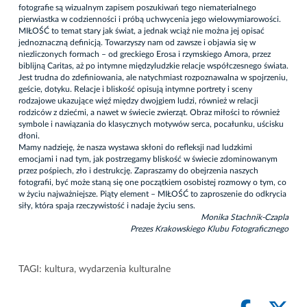
fotografie są wizualnym zapisem poszukiwań tego niematerialnego
pierwiastka w codzienności i próbą uchwycenia jego wielowymiarowości.
MIŁOŚĆ to temat stary jak świat, a jednak wciąż nie można jej opisać
jednoznaczną definicją. Towarzyszy nam od zawsze i objawia się w
niezliczonych formach – od greckiego Erosa i rzymskiego Amora, przez
biblijną Caritas, aż po intymne międzyludzkie relacje współczesnego świata.
Jest trudna do zdefiniowania, ale natychmiast rozpoznawalna w spojrzeniu,
geście, dotyku. Relacje i bliskość opisują intymne portrety i sceny
rodzajowe ukazujące więź między dwojgiem ludzi, również w relacji
rodziców z dziećmi, a nawet w świecie zwierząt. Obraz miłości to również
symbole i nawiązania do klasycznych motywów serca, pocałunku, uścisku
dłoni.
Mamy nadzieję, że nasza wystawa skłoni do refleksji nad ludzkimi
emocjami i nad tym, jak postrzegamy bliskość w świecie zdominowanym
przez pośpiech, zło i destrukcję. Zapraszamy do obejrzenia naszych
fotografii, być może staną się one początkiem osobistej rozmowy o tym, co
w życiu najważniejsze. Piąty element – MIŁOŚĆ to zaproszenie do odkrycia
siły, która spaja rzeczywistość i nadaje życiu sens.
Monika Stachnik-Czapla
Prezes Krakowskiego Klubu Fotograficznego
TAGI:
kultura
,
wydarzenia kulturalne