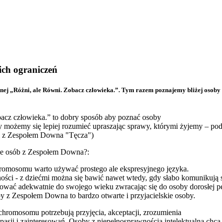
ich ograniczeń
nej „Różni, ale Równi. Zobacz człowieka.”. Tym razem poznajemy bliżej osoby
acz człowieka.” to dobry sposób aby poznać osoby
y możemy się lepiej rozumieć upraszając sprawy, którymi żyjemy – po
ci z Zespołem Downa "Tęcza")
ie osób z Zespołem Downa?:
hromosomu warto używać prostego ale ekspresyjnego języka.
ści - z dziećmi można się bawić nawet wtedy, gdy słabo komunikują s
wać adekwatnie do swojego wieku zwracając się do osoby dorosłej pe
y z Zespołem Downa to bardzo otwarte i przyjacielskie osoby.
chromosomu potrzebują przyjęcia, akceptacji, zrozumienia
pasji i zainteresowań. Osoby z niepełnosprawnością intelektualną ch