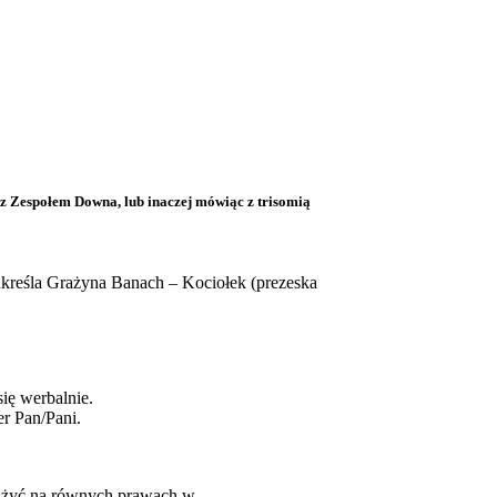
 z Zespołem Downa, lub inaczej mówiąc z trisomią
dkreśla Grażyna Banach – Kociołek (prezeska
ię werbalnie.
r Pan/Pani.
cą żyć na równych prawach w