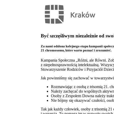
Być szczęśliwym niezależnie od swo
Za nami odsłona kolejnego etapu kampanii społecz
21 chromosomu, które warto poznać i zrozumieć.
Kampania Społeczna „Różni, ale Równi. Zob
z niepełnosprawnością intelektualną. Wszysc
Stowarzyszenie Rodziców i Przyjaciół Dzie
Jak powinniśmy się zachować w towarzystw
Rozmawiając z osobą z trisomią 21. c
Należy zachęcać do wspólnych aktywno
Osoby z Zespołem Downa należy trakto
Nie bójmy się okazywać czułości, osob
Tak jak każdy człowiek, osoby z trisomią 21 
i wsparcia. To pomaga im w rozwoju swoich 