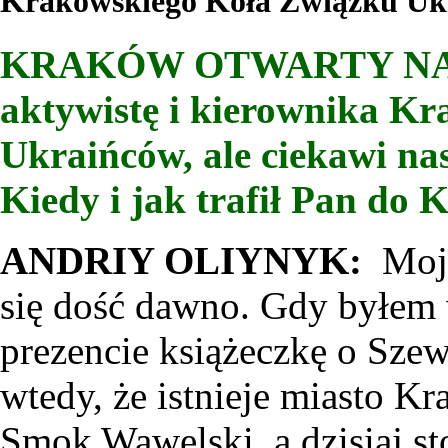
Krakowskiego Koła Związku Ukr
KRAKÓW OTWARTY NA Ś
aktywistę i kierownika K
Ukraińców, ale ciekawi nas
Kiedy i jak trafił Pan do
ANDRIY OLIYNYK:
Moj
się dość dawno. Gdy byłem 
prezencie książeczkę o Sze
wtedy, że istnieje miasto Kr
Smok Wawelski, a dzisiaj s