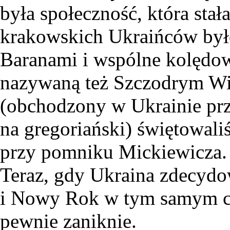
była społeczność, która stał
krakowskich Ukraińców był
Baranami i wspólne kolędow
nazywaną też Szczodrym W
(obchodzony w Ukrainie prz
na gregoriański) świętowal
przy pomniku Mickiewicza. D
Teraz, gdy Ukraina zdecydo
i Nowy Rok w tym samym cza
pewnie zaniknie.