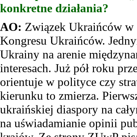
konkretne działania?
AO:
Związek Ukraińców w 
Kongresu Ukraińców. Jednym
Ukrainy na arenie międzyna
interesach. Już pół roku prz
orientuje w polityce czy str
kierunku to zmierza. Pierw
ukraińskiej diaspory na ca
na uświadamianie opinii pub
krajów. Ze strony ZUwP pis