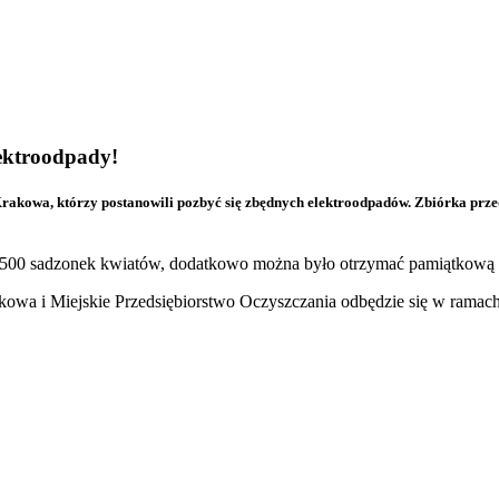
lektroodpady!
akowa, którzy postanowili pozbyć się zbędnych elektroodpadów. Zbiórka prze
00 sadzonek kwiatów, dodatkowo można było otrzymać pamiątkową mo
kowa i Miejskie Przedsiębiorstwo Oczyszczania odbędzie się w rama