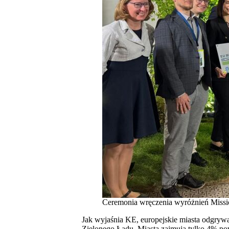
Ceremonia wręczenia wyróżnień Missi
Jak wyjaśnia KE, europejskie miasta odgrywa
Zielonego Ładu. Miasta zajmują tylko 4% po