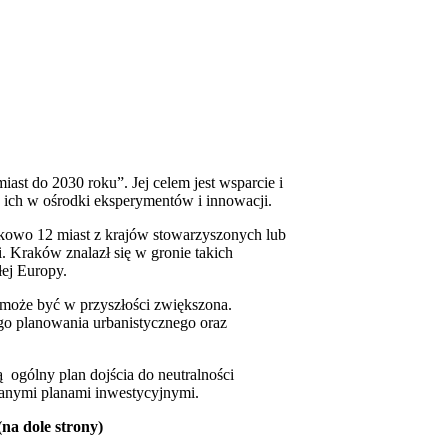
ast do 2030 roku”. Jej celem jest wsparcie i
e ich w ośrodki eksperymentów i innowacji.
tkowo 12 miast z krajów stowarzyszonych lub
 Kraków znalazł się w gronie takich
łej Europy.
 może być w przyszłości zwiększona.
ego planowania urbanistycznego oraz
 ogólny plan dojścia do neutralności
ązanymi planami inwestycyjnymi.
na dole strony)