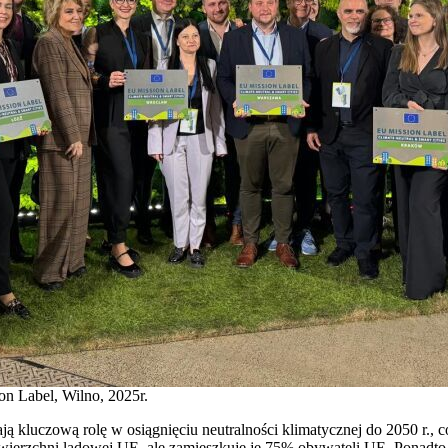
on Label, Wilno, 2025r.
ją kluczową rolę w osiągnięciu neutralności klimatycznej do 2050 r., 
wierzchni lądowej UE, ale zamieszkuje je 75% obywateli UE. Ponadt