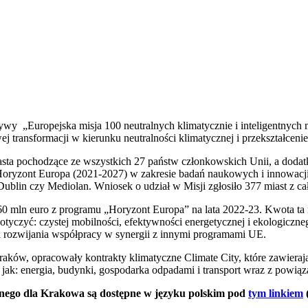
ywy „Europejska misja 100 neutralnych klimatycznie i inteligentnych mi
 transformacji w kierunku neutralności klimatycznej i przekształceni
iasta pochodzące ze wszystkich 27 państw członkowskich Unii, a doda
oryzont Europa (2021-2027) w zakresie badań naukowych i innowacji.
ublin czy Mediolan. Wniosek o udział w Misji zgłosiło 377 miast z ca
60 mln euro z programu „Horyzont Europa” na lata 2022-23. Kwota ta
otyczyć: czystej mobilności, efektywności energetycznej i ekologiczn
 rozwijania współpracy w synergii z innymi programami UE.
raków, opracowały kontrakty klimatyczne Climate City, które zawierają
h jak: energia, budynki, gospodarka odpadami i transport wraz z powi
cznego dla Krakowa są dostępne w języku polskim pod
tym linkiem
(