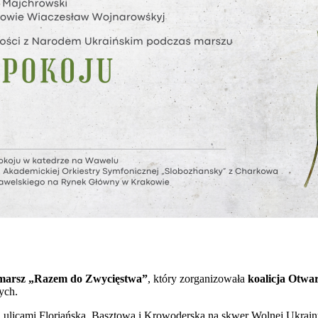
marsz „Razem do Zwycięstwa”
, który zorganizowała
koalicja Otwa
ych.
j ulicami Floriańską, Basztową i Krowoderską na skwer Wolnej Ukrain