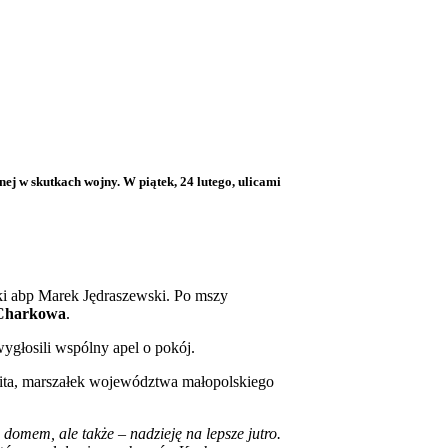
ej w skutkach wojny. W piątek, 24 lutego, ulicami
ski abp Marek Jędraszewski. Po mszy
 Charkowa
.
ygłosili wspólny apel o pokój.
ita, marszałek województwa małopolskiego
domem, ale także – nadzieję na lepsze jutro.