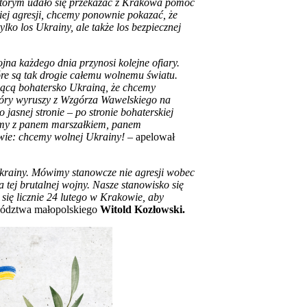
 którym udało się przekazać z Krakowa pomoc
kiej agresji, chcemy ponownie pokazać, że
ko los Ukrainy, ale także los bezpiecznej
jna każdego dnia przynosi kolejne ofiary.
óre są tak drogie całemu wolnemu światu.
czącą bohatersko Ukrainą, że chcemy
który wyruszy z Wzgórza Wawelskiego na
asnej stronie – po stronie bohaterskiej
jemy z panem marszałkiem, panem
owie: chcemy wolnej Ukrainy!
– apelował
Ukrainy. Mówimy stanowcze nie agresji wobec
 tej brutalnej wojny. Nasze stanowisko się
się licznie 24 lutego w Krakowie, aby
wództwa małopolskiego
Witold Kozłowski.