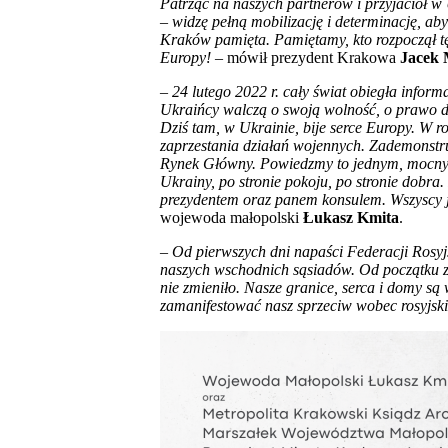
Patrząc na naszych partnerów i przyjaciół w
– widzę pełną mobilizację i determinację, aby
Kraków pamięta. Pamiętamy, kto rozpoczął tę 
Europy!
– mówił prezydent Krakowa
Jacek 
–
24 lutego 2022 r. cały świat obiegła inform
Ukraińcy walczą o swoją wolność, o prawo do
Dziś tam, w Ukrainie, bije serce Europy. W r
zaprzestania działań wojennych. Zademonstru
Rynek Główny. Powiedzmy to jednym, mocnym g
Ukrainy, po stronie pokoju, po stronie dobr
prezydentem oraz panem konsulem. Wszyscy j
wojewoda małopolski
Łukasz Kmita
.
–
Od pierwszych dni napaści Federacji Rosyj
naszych wschodnich sąsiadów. Od początku zap
nie zmieniło. Nasze granice, serca i domy są
zamanifestować nasz sprzeciw wobec rosyjski