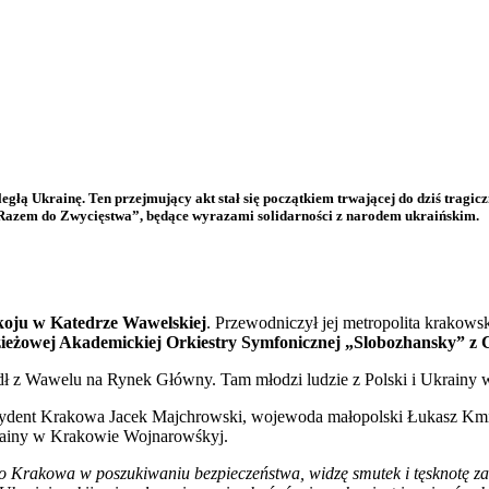
łą Ukrainę. Ten przejmujący akt stał się początkiem trwającej do dziś tragiczn
Razem do Zwycięstwa”, będące wyrazami solidarności z narodem ukraińskim.
okoju w Katedrze Wawelskiej
. Przewodniczył jej metropolita krakow
ieżowej Akademickiej Orkiestry Symfonicznej „Slobozhansky” z
edł z Wawelu na Rynek Główny. Tam młodzi ludzie z Polski i Ukrainy w
rezydent Krakowa Jacek Majchrowski, wojewoda małopolski Łukasz Km
rainy w Krakowie Wojnarowśkyj.
o Krakowa w poszukiwaniu bezpieczeństwa, widzę smutek i tęsknotę za 