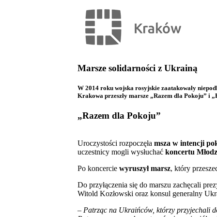
Marsze solidarności z Ukrainą
W 2014 roku wojska rosyjskie zaatakowały niepodleg
Krakowa przeszły marsze „Razem dla Pokoju” i „
„Razem dla Pokoju”
Uroczystości rozpoczęła
msza w intencji p
uczestnicy mogli wysłuchać
koncertu Młodz
Po koncercie
wyruszył marsz
, który przesz
Do przyłączenia się do marszu zachęcali p
Witold Kozłowski oraz konsul generalny Uk
–
Patrząc na Ukraińców, którzy przyjechali d