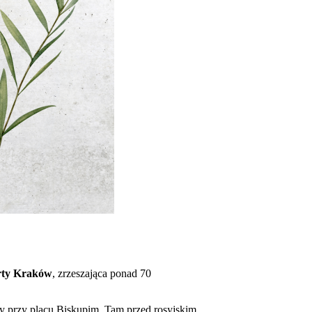
rty Kraków
, zrzeszająca ponad 70
y przy placu Biskupim. Tam przed rosyjskim