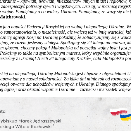
 Ukrainie – kijowian, lwowian, mieszkańców innych miast i regionów,
 zabezpieczyć potrzeby cywili i wojskowych. Dzisiaj, w rocznicę rosyjs
wojnę. Pamiętamy o co walczy Ukraina. Pamiętamy, że waży się nie tyl
Majchrowski
.
acja o napaści Federacji Rosyjskiej na wolną i niepodległą Ukrainę. Wo
 samostanowienia, o niezależność, ale walczą też w imię wartości, kt
ocznicę agresji Rosji na Ukrainę pokażmy, że solidaryzujemy się z wal
jmy, że razem jesteśmy silniejsi. Spotkajmy się 24 lutego na marszu, 
łosem: chcemy pokoju! Małopolska od początku wojny była i jest po j
a. Pokażmy to także na symbolicznym marszu, który wspólnie organizu
esteśmy z Ukrainą! Niech 24 lutego cały Kraków, cała Małopolska p
skiej na niepodległą Ukrainę Małopolska jest i będzie z obywatelami 
ewniamy o naszej solidarności. Za kilka dni minie rok od rozpoczęcia
 wciąż otwarte dla uchodźców wojennych z Ukrainy. Dlatego spotkajmy 
ej agresji oraz okazać wsparcie Ukrainie
– zaznaczał marszałek woje