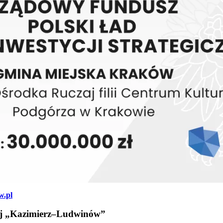
w.pl
ej „Kazimierz–Ludwinów”