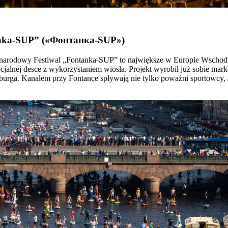
nka-SUP” («
Фонтанка-SUP»
)
arodowy Festiwal „Fontanka-SUP” to największe w Europie Wschodni
cjalnej desce z wykorzystaniem wiosła. Projekt wyrobił już sobie mar
sburga. Kanałem przy Fontance spływają nie tylko poważni sportowcy,