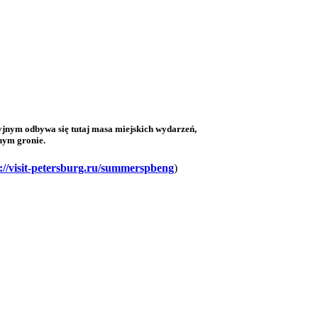
cyjnym odbywa się tutaj masa miejskich wydarzeń,
nnym gronie.
://visit-petersburg.ru/summerspbeng
)