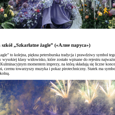
szkół „Szkarłatne żagle” («
Алие
паруса»
)
le” to kolejna, piękna petersburska tradycja i prawdziwy symbol tego 
 wysokiej klasy widowisko, które zostało wpisane do rejestru najważn
ulminacyjnym momentem imprezy, na którą składają się liczne koncert
mi, czemu towarzyszy muzyka i pokaz pirotechniczny. Statek ma sym
kolną.