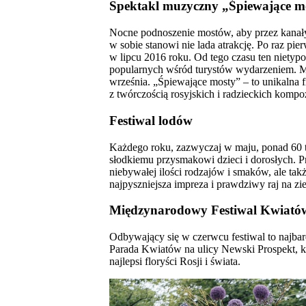
Spektakl muzyczny „Śpiewające m
Nocne podnoszenie mostów, aby przez kanały m
w sobie stanowi nie lada atrakcję. Po raz 
w lipcu 2016 roku. Od tego czasu ten nietypo
popularnych wśród turystów wydarzeniem. Mo
września. „Śpiewające mosty” – to unikalna
z twórczością rosyjskich i radzieckich komp
Festiwal lodów
Każdego roku, zazwyczaj w maju, ponad 60 
słodkiemu przysmakowi dzieci i dorosłych. Pr
niebywałej ilości rodzajów i smaków, ale ta
najpyszniejsza impreza i prawdziwy raj na zi
Międzynarodowy Festiwal Kwiató
Odbywający się w czerwcu festiwal to najbard
Parada Kwiatów na ulicy Newski Prospekt, ko
najlepsi floryści Rosji i świata.