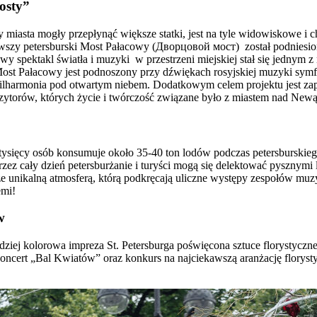
osty”
iasta mogły przepłynąć większe statki, jest na tyle widowiskowe i ch
pierwszy petersburski Most Pałacowy (Дворцовой мост) został podnies
wy spektakl światła i muzyki w przestrzeni miejskiej stał się jednym z
st Pałacowy jest podnoszony przy dźwiękach rosyjskiej muzyki symfo
 filharmonia pod otwartym niebem. Dodatkowym celem projektu jest z
ozytorów, których życie i twórczość związane było z miastem nad Newą
tysięcy osób konsumuje około 35-40 ton lodów podczas petersburski
zez cały dzień petersburżanie i turyści mogą się delektować pysznymi 
kże unikalną atmosferą, którą podkręcają uliczne występy zespołów mu
emi!
w
ziej kolorowa impreza St. Petersburga poświęcona sztuce florystyczne
ncert „Bal Kwiatów” oraz konkurs na najciekawszą aranżację floryst