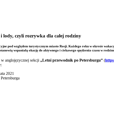
i lody, czyli rozrywka dla całej rodziny
rakcyjne pod względem turystycznym miasto Rosji. Każdego roku w okresie waka
re stanowią wspaniałą okazję do aktywnego i ciekawego spędzenia czasu w rodzi
,
w anglojęzycznej sekcji
„Letni przewodnik po Petersburgu”
(
https
e:
ata 2021
 Petersburga