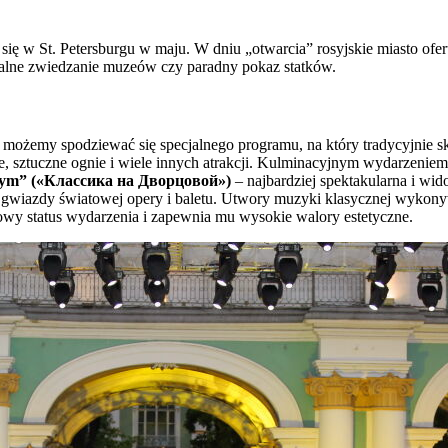
się w St. Petersburgu w maju. W dniu „otwarcia” rosyjskie miasto ofe
cjalne zwiedzanie muzeów czy paradny pokaz statków.
 możemy spodziewać się specjalnego programu, na który tradycyjnie skł
e, sztuczne ognie i wiele innych atrakcji. Kulminacyjnym wydarzeniem
wym” («Классика на Дворцовой»)
– najbardziej spektakularna i wi
e gwiazdy światowej opery i baletu. Utwory muzyki klasycznej wykony
żowy status wydarzenia i zapewnia mu wysokie walory estetyczne.