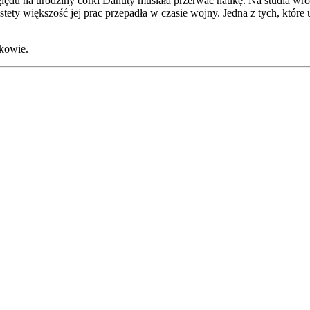
ędu na urodziny córki Danuty musiała przerwać naukę. Na studia wróci
stety większość jej prac przepadła w czasie wojny. Jedna z tych, które 
akowie.