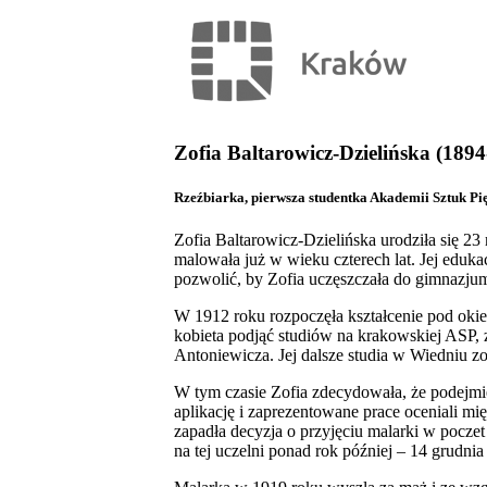
Zofia Baltarowicz-Dzielińska (189
Rzeźbiarka, pierwsza studentka Akademii Sztuk P
Zofia Baltarowicz-Dzielińska urodziła się 23
malowała już w wieku czterech lat. Jej eduka
pozwolić, by Zofia uczęszczała do gimnazjum.
W 1912 roku rozpoczęła kształcenie pod oki
kobieta podjąć studiów na krakowskiej ASP, z
Antoniewicza. Jej dalsze studia w Wiedniu z
W tym czasie Zofia zdecydowała, że podejmie
aplikację i zaprezentowane prace oceniali mi
zapadła decyzja o przyjęciu malarki w poczet 
na tej uczelni ponad rok później – 14 grudnia