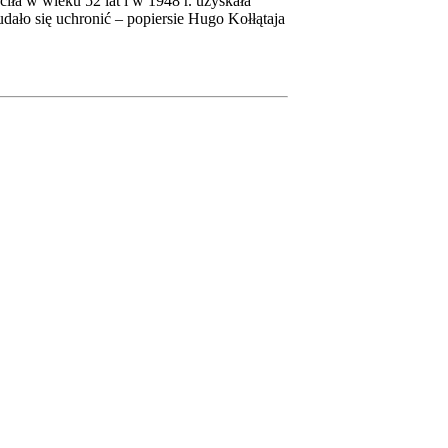
ła w wieku 52 lat i w 1948 r. uzyskała
udało się uchronić – popiersie Hugo Kołłątaja