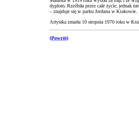
Malarka w 1919 roku wyszła za mąż i ze wzgl
dyplom. Rzeźbiła przez całe życie, jednak nie
– znajduje się w parku Jordana w Krakowie.
Artystka zmarła 10 sierpnia 1970 roku w Kr
(Powrót)