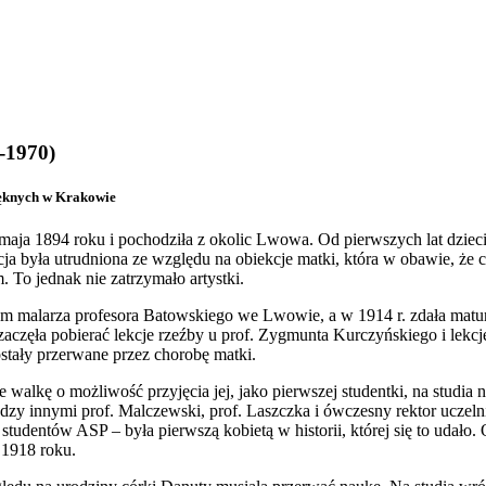
4-1970)
ięknych w Krakowie
 maja 1894 roku i pochodziła z okolic Lwowa. Od pierwszych lat dzieci
cja była utrudniona ze względu na obiekcje matki, która w obawie, że 
 To jednak nie zatrzymało artystki.
em malarza profesora Batowskiego we Lwowie, a w 1914 r. zdała matur
aczęła pobierać lekcje rzeźby u prof. Zygmunta Kurczyńskiego i lekcje 
ostały przerwane przez chorobę matki.
 walkę o możliwość przyjęcia jej, jako pierwszej studentki, na studi
ędzy innymi prof. Malczewski, prof. Laszczka i ówczesny rektor uczelni
studentów ASP – była pierwszą kobietą w historii, której się to udało.
 1918 roku.