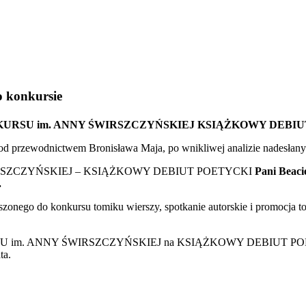
o konkursie
NKURSU
im. ANNY ŚWIRSZCZYŃSKIEJ KSIĄŻKOWY DEBIU
od przewodnictwem Bronisława Maja, po wnikliwej analizie nadesłan
IRSZCZYŃSKIEJ – KSIĄŻKOWY DEBIUT POETYCKI
Pani Beaci
.
szonego do konkursu tomiku wierszy, spotkanie autorskie i promocja
NKURSU im. ANNY ŚWIRSZCZYŃSKIEJ na KSIĄŻKOWY DEBIUT PO
ta.