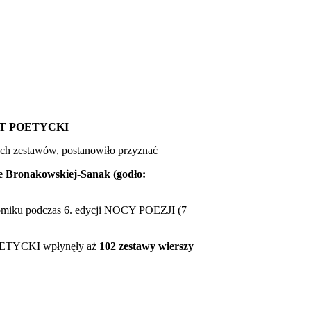
T POETYCKI
ych zestawów, postanowiło przyznać
e Bronakowskiej-Sanak (godło:
 tomiku podczas 6. edycji NOCY POEZJI (7
ETYCKI wpłynęły aż
102 zestawy wierszy