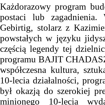
Każdorazowy program budo
postaci lub zagadnienia
Gebirtig, stolarz z Kazimi
powstałych w języku jidysz
częścią legendy tej dziel
programu BAJIT CHADASZ b
współczesna kultura, sztuk
10-lecia działalności, p
był okazją do szerokiej pr
minionego 10-lecia wy