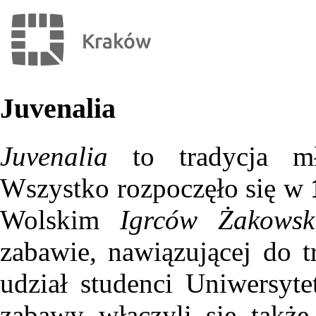
Juvenalia
Juvenalia
to tradycja mło
Wszystko rozpoczęło się w
Wolskim
Igrców Żakows
zabawie, nawiązującej do t
udział studenci Uniwersyte
zabawy włączyli się także 