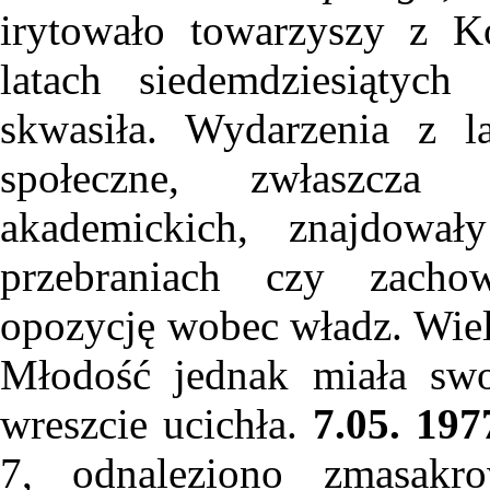
irytowało towarzyszy z 
latach siedemdziesiątyc
skwasiła. Wydarzenia z l
społeczne, zwłaszcza
akademickich, znajdował
przebraniach czy zachow
opozycję wobec władz. Wiele
Młodość jednak miała swo
wreszcie ucichła.
7.05. 197
7, odnaleziono zmasakro