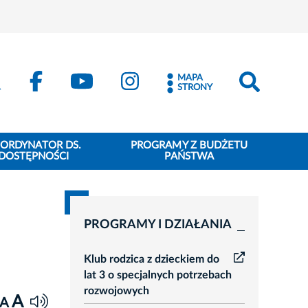
MAPA
STRONY
ORDYNATOR DS.
PROGRAMY Z BUDŻETU
DOSTĘPNOŚCI
PAŃSTWA
PROGRAMY I DZIAŁANIA
Klub rodzica z dzieckiem do
lat 3 o specjalnych potrzebach
rozwojowych
A
A