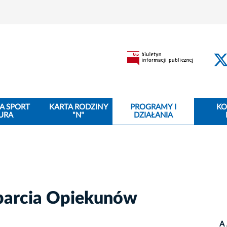
A SPORT
KARTA RODZINY
PROGRAMY I
KO
URA
"N"
DZIAŁANIA
arcia Opiekunów
A