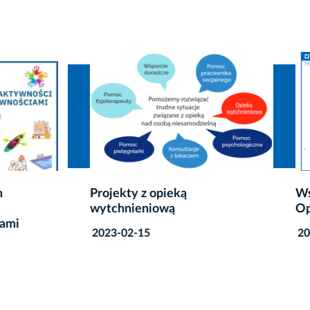
ty z opieką
Wspornik – Punkt Wsparc
nieniową
Opiekunów
2-15
2022-01-13