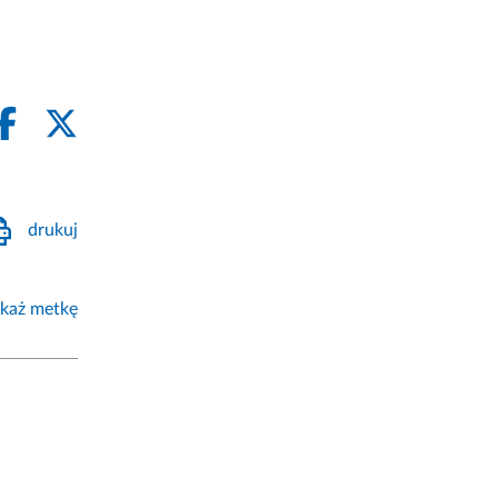
drukuj
każ metkę