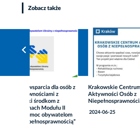
Zobacz także
 osób z
Krakowskie Centrum
Projek
z
Aktywności Osób z
wytch
z
Niepełnosprawnościami
2023-0
 II
2024-06-25
telom
nością”