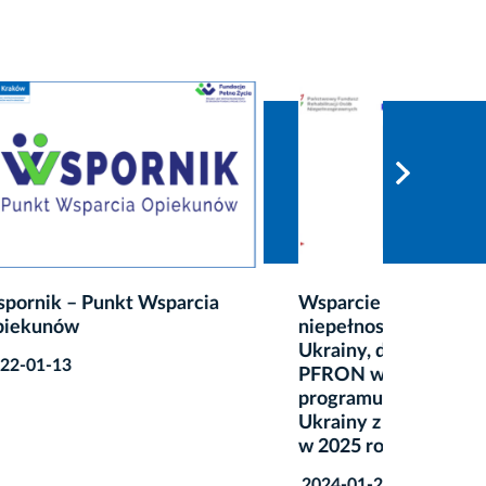
ia
Wsparcie dla osób z
Progra
niepełnosprawnościami z
WYTCH
Ukrainy, dzięki środkom z
2023-02
PFRON w ramach Modułu II
programu „Pomoc obywatelom
Ukrainy z niepełnosprawnością”
w 2025 roku.
2024-01-22