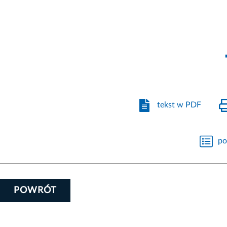
tekst w PDF
po
POWRÓT