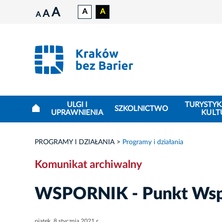
A
A
A
A
A
ULGI I
TURYSTYK
SZKOLNICTWO
UPRAWNIENIA
KULT
PROGRAMY I DZIAŁANIA
Programy i działania
Komunikat archiwalny
WSPORNIK - Punkt Wsp
piątek, 8 stycznia 2021 r.