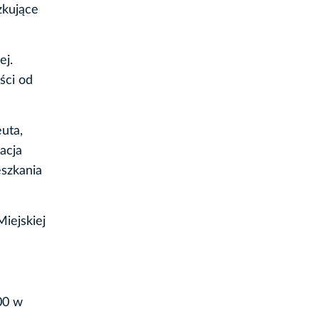
zkujące
ej.
ści od
uta,
acja
eszkania
iejskiej
00 w