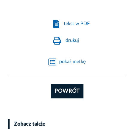
tekst w PDF
drukuj
pokaż metkę
POWRÓT
Zobacz także