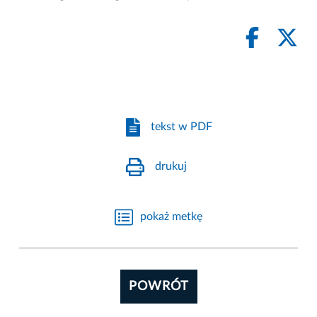
tekst w PDF
drukuj
pokaż metkę
POWRÓT