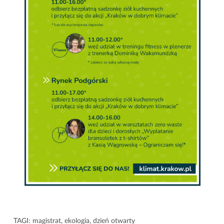
TAGI:
magistrat
,
ekologia
,
dzień otwarty