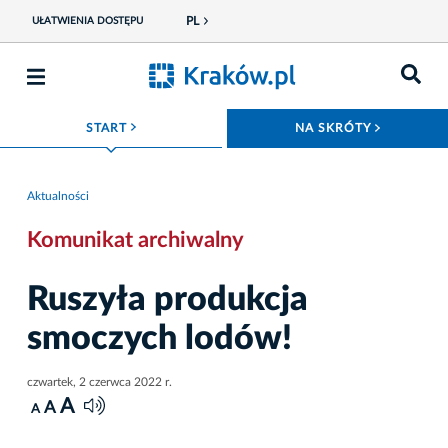
PL
UŁATWIENIA DOSTĘPU
ROZWIŃ MENU
ROZWIŃ
START
NA SKRÓTY
Aktualności
Komunikat archiwalny
Ruszyła produkcja
smoczych lodów!
czwartek, 2 czerwca 2022 r.
A
A
A