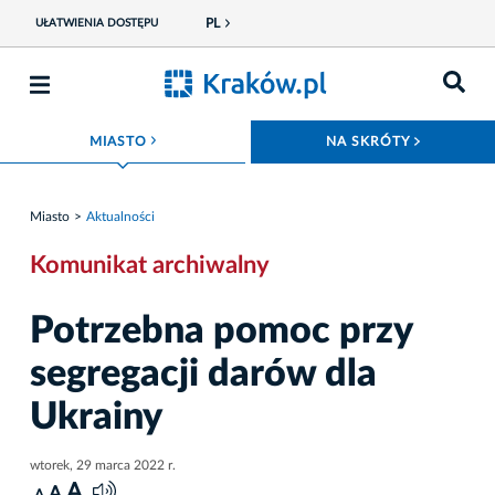
PL
UŁATWIENIA DOSTĘPU
ROZWIŃ MENU
ROZWIŃ
MIASTO
NA SKRÓTY
Miasto
Aktualności
Komunikat archiwalny
Potrzebna pomoc przy
segregacji darów dla
Ukrainy
wtorek, 29 marca 2022 r.
A
A