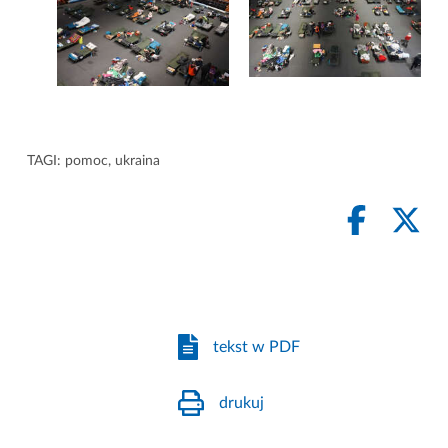
TAGI:
pomoc
,
ukraina
tekst w PDF
drukuj