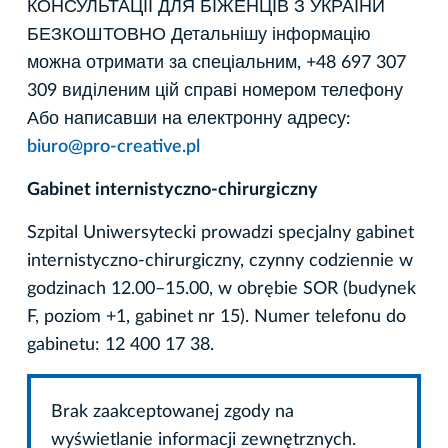
КОНСУЛЬТАЦІЇ ДЛЯ БІЖЕНЦІВ З УКРАЇНИ
БЕЗКОШТОВНО Детальнішу інформацію
можна отримати за спеціальним, +48 697 307
309 виділеним цій справі номером телефону
Або написавши на електронну адресу:
biuro@pro-creative.pl
Gabinet internistyczno-chirurgiczny
Szpital Uniwersytecki prowadzi specjalny gabinet
internistyczno-chirurgiczny, czynny codziennie w
godzinach 12.00–15.00, w obrębie SOR (budynek
F, poziom +1, gabinet nr 15). Numer telefonu do
gabinetu: 12 400 17 38.
Brak zaakceptowanej zgody na
wyświetlanie informacji zewnętrznych.