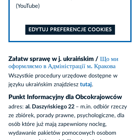
(YouTube)
EDYTUJ PREFERENCJE COOKIES
Załatw sprawę w j. ukraińskim /
Що ми
оформляємо в Адміністрації м. Кракова
Wszystkie procedury urzędowe dostępne w
języku ukraińskim znajdziesz
tutaj
.
Punkt Informacyjny dla Obcokrajowców
adres:
al. Daszyńskiego 22
– m.in. odbiór rzeczy
ze zbiórek, porady prawne, psychologiczne, dla
osób które już mają zapewniony nocleg,
wydawanie pakietów pomocowych osobom