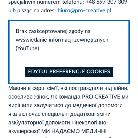
specjalnym numerem telefonu: +48 697 307 309
lub pisząc na adres:
biuro@pro-creative.pl
Brak zaakceptowanej zgody na
wyświetlanie informacji zewnętrznych.
(YouTube)
EDYTUJ PREFERENCJE COOKIES
Маючи в серці сім’ї, які постраждали від війни,
особливо жінок, Як команда PRO CREATIVE ми
вирішили залучитися до медичної допомоги
яка включає спеціальні додаткові зміни
амбулаторної допомоги Гінекологічно-
акушерської МИ НАДАЄМО МЕДИЧНІ