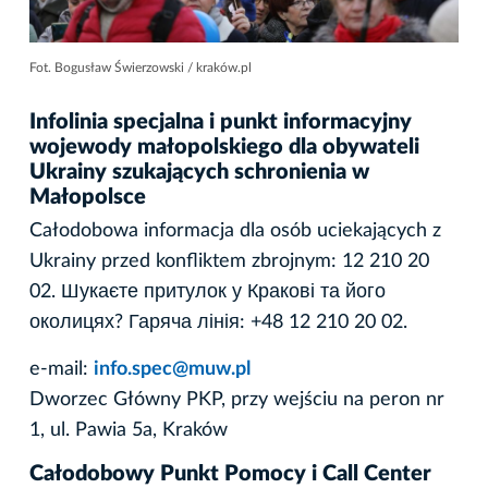
Fot. Bogusław Świerzowski / kraków.pl
Infolinia specjalna i punkt informacyjny
wojewody małopolskiego dla obywateli
Ukrainy szukających schronienia w
Małopolsce
Całodobowa informacja dla osób uciekających z
Ukrainy przed konfliktem zbrojnym: 12 210 20
02. Шукаєте притулок у Кракові та його
околицях? Гаряча лінія: +48 12 210 20 02.
e-mail:
info.spec@muw.pl
Dworzec Główny PKP, przy wejściu na peron nr
1, ul. Pawia 5a, Kraków
Całodobowy Punkt Pomocy i Call Center