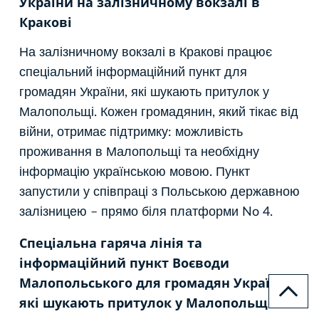
України на залізничному вокзалі в
Кракові
На залізничному вокзалі в Кракові працює
спеціальний інформаційний пункт для
громадян України, які шукають притулок у
Малопольщі. Кожен громадянин, який тікає від
війни, отримає підтримку: можливість
проживання в Малопольщі та необхідну
інформацію українською мовою. Пункт
запустили у співпраці з Польською державною
залізницею – прямо біля платформи No 4.
Спеціальна гаряча лінія та
інформаційний пункт Воєводи
Малопольського для громадян України,
які шукають притулок у Малопольщі