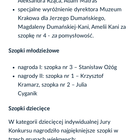
Aleksandra Rząca, Adam Matras
specjalne wyróżnienie dyrektora Muzeum
Krakowa dla Jerzego Dumańskiego,
Magdaleny Dumańskiej-Kani, Amelii Kani za
szopkę nr 4 -
za
pomysłowość.
Szopki młodzieżowe
nagroda I: szopka nr 3 – Stanisław Ożóg
nagrody II: szopka nr 1 – Krzysztof
Kramarz, szopka nr 2 – Julia
Cyganik
Szopki dziecięce
W kategorii dziecięcej indywidualnej Jury
Konkursu nagrodziło najpiękniejsze szopki w
trzech grupach wiekowych: