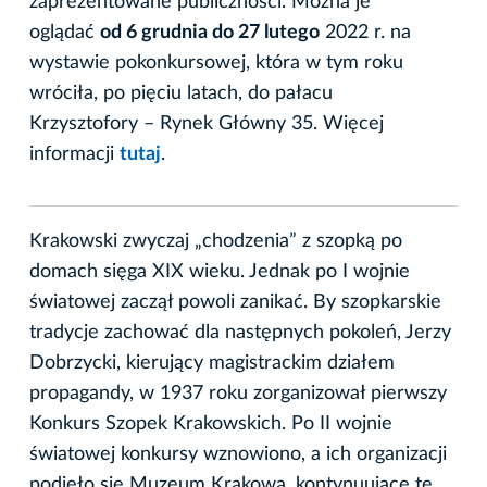
zaprezentowane publiczności. Można je
oglądać
od 6 grudnia do 27 lutego
2022 r. na
wystawie pokonkursowej, która w tym roku
wróciła, po pięciu latach, do pałacu
Krzysztofory – Rynek Główny 35. Więcej
informacji
tutaj
.
Krakowski zwyczaj „chodzenia” z szopką po
domach sięga XIX wieku. Jednak po I wojnie
światowej zaczął powoli zanikać. By szopkarskie
tradycje zachować dla następnych pokoleń, Jerzy
Dobrzycki, kierujący magistrackim działem
propagandy, w 1937 roku zorganizował pierwszy
Konkurs Szopek Krakowskich. Po II wojnie
światowej konkursy wznowiono, a ich organizacji
podjęło się Muzeum Krakowa, kontynuujące tę