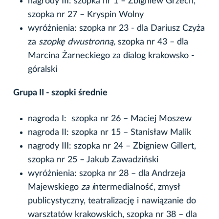
nagrody III: szopka nr 1 – Zbigniew Grzech,
szopka nr 27 – Kryspin Wolny
wyróżnienia: szopka nr 23 - dla Dariusz Czyża
za
szopkę
dwustronną,
szopka nr 43 – dla
Marcina Żarneckiego za dialog krakowsko -
góralski
Grupa II - szopki średnie
nagroda I: szopka nr 26 – Maciej Moszew
nagroda II: szopka nr 15 – Stanisław Malik
nagrody III: szopka nr 24 – Zbigniew Gillert,
szopka nr 25 – Jakub Zawadziński
wyróżnienia: szopka nr 28 – dla Andrzeja
Majewskiego
za
i
ntermedialność, zmysł
publicystyczny, teatralizację i nawiązanie do
warsztatów krakowskich, szopka nr 38 – dla