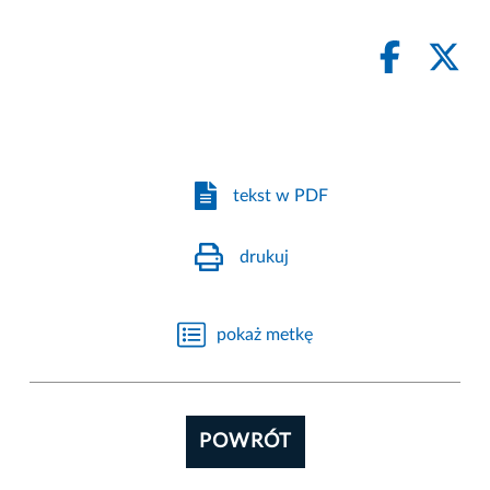
tekst w PDF
drukuj
pokaż metkę
POWRÓT