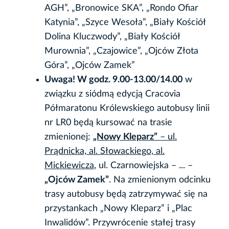
AGH”, „Bronowice SKA”, „Rondo Ofiar
Katynia”, „Szyce Wesoła”, „Biały Kościół
Dolina Kluczwody”, „Biały Kościół
Murownia”, „Czajowice”, „Ojców Złota
Góra”, „Ojców Zamek”
Uwaga! W godz. 9.00-13.00/14.00
w
związku z siódmą edycją Cracovia
Półmaratonu Królewskiego autobusy linii
nr LR0 będą kursować na trasie
zmienionej:
„Nowy Kleparz”
– ul.
Prądnicka, al. Słowackiego, al.
Mickiewicza
, ul. Czarnowiejska – ... –
„Ojców Zamek”
. Na zmienionym odcinku
trasy autobusy będą zatrzymywać się na
przystankach „Nowy Kleparz” i „Plac
Inwalidów”. Przywrócenie stałej trasy