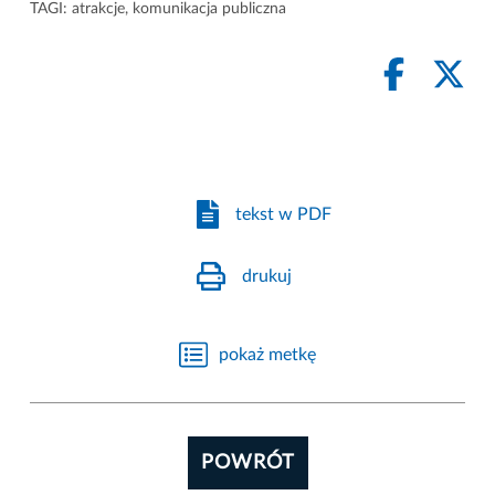
TAGI:
atrakcje
,
komunikacja publiczna
tekst w PDF
drukuj
pokaż metkę
POWRÓT