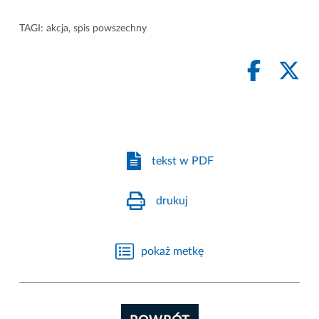
TAGI:
akcja
,
spis powszechny
tekst w PDF
drukuj
pokaż metkę