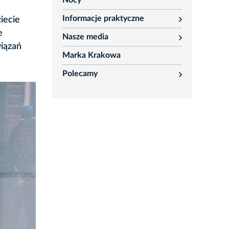
Nocy
Informacje praktyczne
iecie
rozwiń
e
Nasze media
rozwiń
iązań
Marka Krakowa
Polecamy
rozwiń