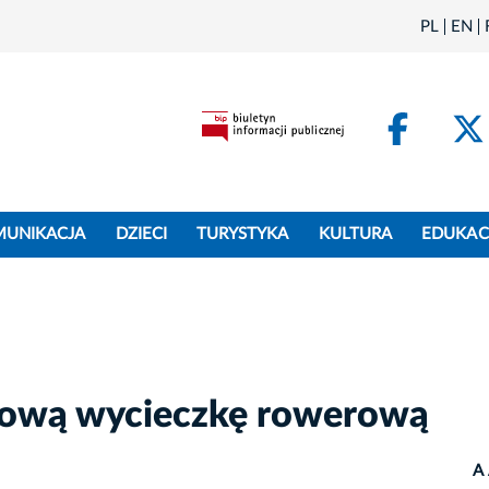
PL
EN
Face
MUNIKACJA
DZIECI
TURYSTYKA
KULTURA
EDUKAC
niową wycieczkę rowerową
A