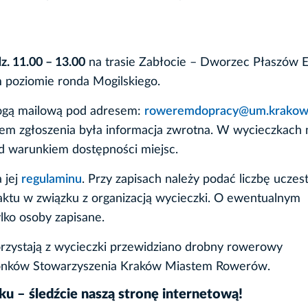
z. 11.00 – 13.00
na trasie Zabłocie – Dworzec Płaszów 
 poziomie ronda Mogilskiego.
ogą mailową pod adresem:
roweremdopracy@um.krakow.
em zgłoszenia była informacja zwrotna. W wycieczkach
d warunkiem dostępności miejsc.
 jej
regulaminu
. Przy zapisach należy podać liczbę uczes
taktu w związku z organizacją wycieczki. O ewentualnym
lko osoby zapisane.
korzystają z wycieczki przewidziano drobny rowerowy
łonków Stowarzyszenia Kraków Miastem Rowerów.
ku – śledźcie naszą stronę internetową!