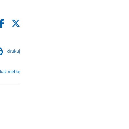
drukuj
każ metkę