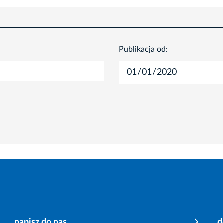
Publikacja od:
napisz do nas
d