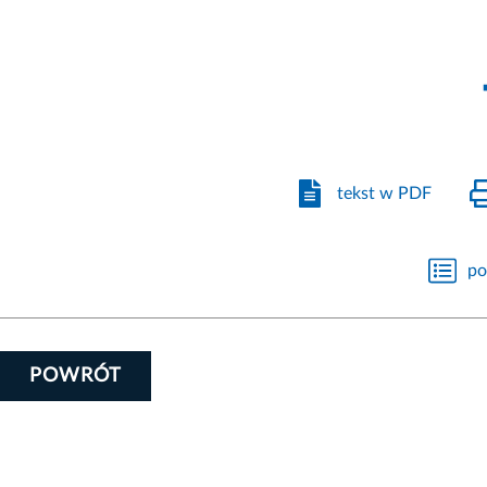
tekst w PDF
po
POWRÓT