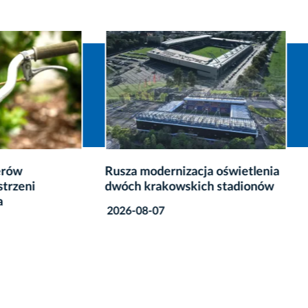
modernizacja oświetlenia
Poidełka dla ptaków w
krakowskich stadionów
krakowskich parkach
8-07
2026-08-06