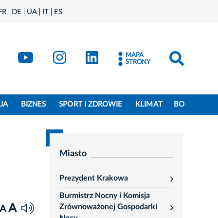
FR
DE
UA
IT
ES
book
Kraków - X
Kraków - YouTube
Kraków - Instagram
Kraków - LinkedIn
MAPA
STRONY
JA
BIZNES
SPORT I ZDROWIE
KLIMAT
BO
Miasto
Prezydent Krakowa
rozwiń
Burmistrz Nocny i Komisja
A
Zrównoważonej Gospodarki
A
rozwiń