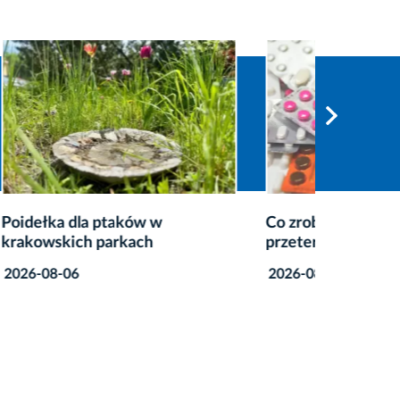
Co zrobić z niepotrzebnymi lub
Więcej 
przeterminowanymi lekami?
mKraków
nowa we
2026-08-06
2026-08