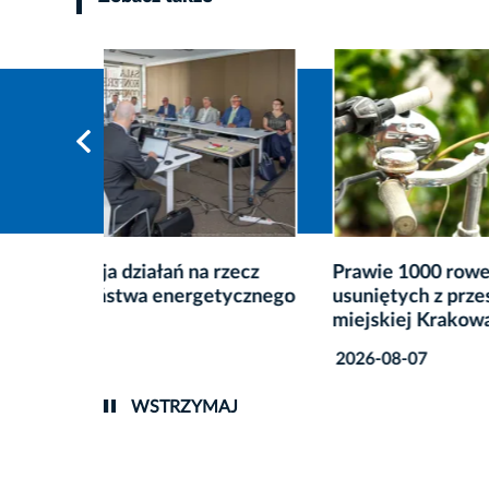
zecz
Prawie 1000 rowerów
Rusza 
ycznego
usuniętych z przestrzeni
dwóch 
miejskiej Krakowa
2026-0
2026-08-07
WSTRZYMAJ