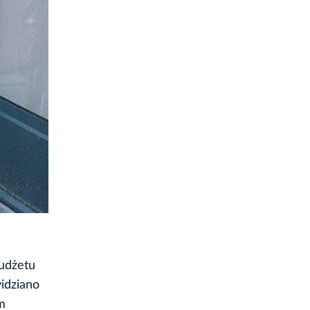
budżetu
widziano
m