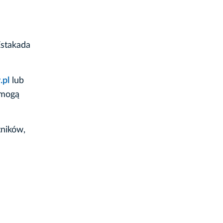
Estakada
pl
lub
 mogą
tników,