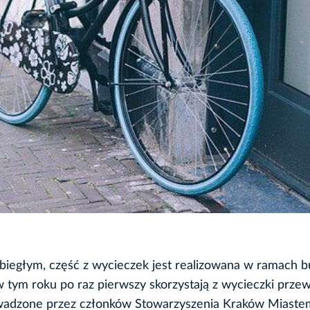
biegłym, część z wycieczek jest realizowana w ramach 
w tym roku po raz pierwszy skorzystają z wycieczki prze
wadzone przez członków Stowarzyszenia Kraków Miaste