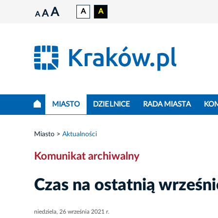
A
A
A
A
A
MIASTO
DZIELNICE
RADA MIASTA
KO
Miasto
Aktualności
Komunikat archiwalny
Czas na ostatnią wrześ
niedziela, 26 września 2021 r.