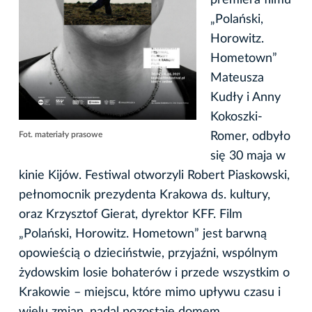
„Polański,
Horowitz.
Hometown”
Mateusza
Kudły i Anny
Kokoszki-
Romer, odbyło
Fot. materiały prasowe
się 30 maja w
kinie Kijów. Festiwal otworzyli Robert Piaskowski,
pełnomocnik prezydenta Krakowa ds. kultury,
oraz Krzysztof Gierat, dyrektor KFF. Film
„Polański, Horowitz. Hometown” jest barwną
opowieścią o dzieciństwie, przyjaźni, wspólnym
żydowskim losie bohaterów i przede wszystkim o
Krakowie – miejscu, które mimo upływu czasu i
wielu zmian, nadal pozostaje domem.