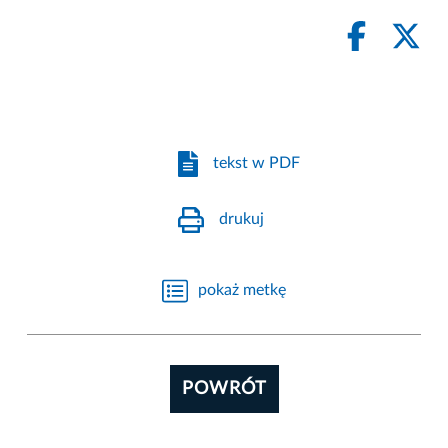
tekst w PDF
drukuj
pokaż metkę
POWRÓT