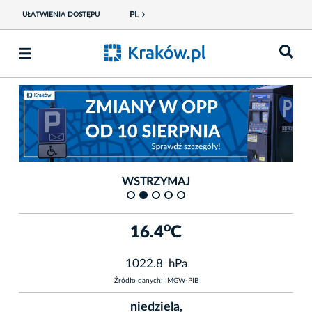
PL
UŁATWIENIA DOSTĘPU
Fot. Magiczny Kraków
Fot.
WSTRZYMAJ
o
16.4
C
1022.8 hPa
Źródło danych: IMGW-PIB
niedziela,