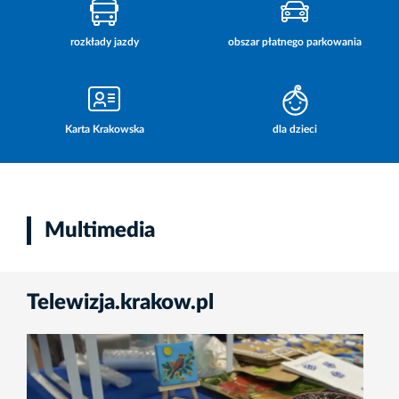
rozkłady jazdy
obszar płatnego parkowania
Karta Krakowska
dla dzieci
Multimedia
Telewizja.krakow.pl