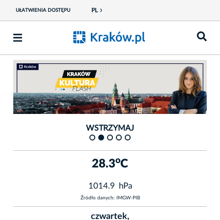
PL
UŁATWIENIA DOSTĘPU
Fot. telewizja.krakow.pl
Fot.
WSTRZYMAJ
o
28.3
C
1014.9 hPa
Źródło danych: IMGW-PIB
czwartek,