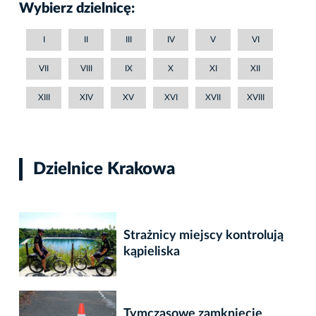
Wybierz dzielnicę:
I
II
III
IV
V
VI
VII
VIII
IX
X
XI
XII
XIII
XIV
XV
XVI
XVII
XVIII
Dzielnice Krakowa
Strażnicy miejscy kontrolują
kąpieliska
Tymczasowe zamknięcie