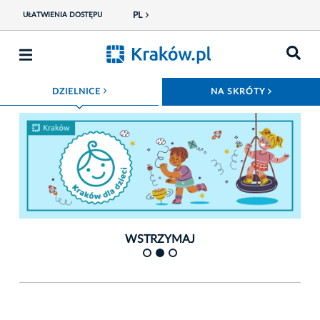
PL
UŁATWIENIA DOSTĘPU
ROZWIŃ MENU
ROZWIŃ
DZIELNICE
NA SKRÓTY
Fot. krakow.pl
Fot.
WSTRZYMAJ