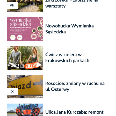
Zakrzówku – zapisz się na
XVIII
XVIII
VIII
warsztaty
Nowohucka Wymianka
Sąsiedzka
Ćwicz w zieleni w
krakowskich parkach
Kosocice: zmiany w ruchu na
ul. Osterwy
X
Ulica Jana Kurczaba: remont