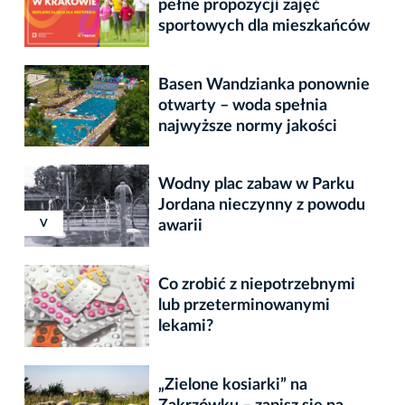
pełne propozycji zajęć
sportowych dla mieszkańców
Basen Wandzianka ponownie
otwarty – woda spełnia
najwyższe normy jakości
Wodny plac zabaw w Parku
Jordana nieczynny z powodu
XVIII
XVIII
V
awarii
Co zrobić z niepotrzebnymi
lub przeterminowanymi
lekami?
„Zielone kosiarki” na