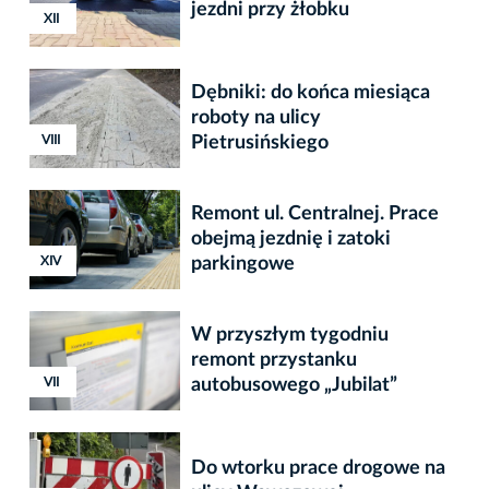
jezdni przy żłobku
XII
Dębniki: do końca miesiąca
roboty na ulicy
XVIII
XVIII
VIII
Pietrusińskiego
Remont ul. Centralnej. Prace
obejmą jezdnię i zatoki
XVIII
XVIII
XIV
parkingowe
W przyszłym tygodniu
remont przystanku
VII
autobusowego „Jubilat”
Do wtorku prace drogowe na