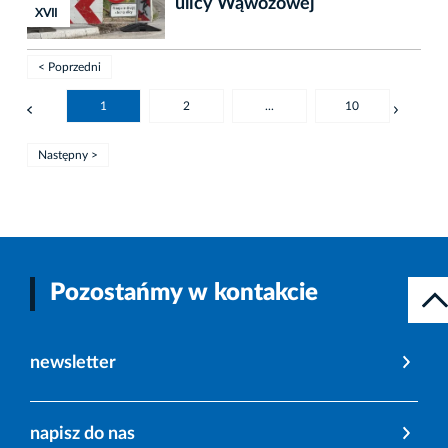
ulicy Wąwozowej
XVIII
XVIII
XVII
< Poprzedni
1
2
...
10
Następny >
Pozostańmy w kontakcie
newsletter
napisz do nas