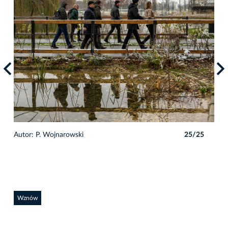
5
Autor: P. Wojnarowski
25/25
Auto
Wznów