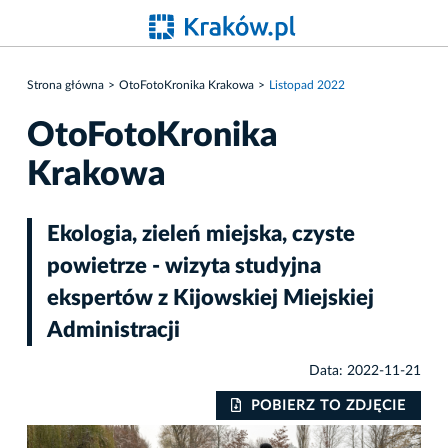
Strona główna
OtoFotoKronika Krakowa
Listopad 2022
OtoFotoKronika
Krakowa
Ekologia, zieleń miejska, czyste
powietrze - wizyta studyjna
ekspertów z Kijowskiej Miejskiej
Administracji
Data: 2022-11-21
IE
POBIERZ TO ZDJĘCIE