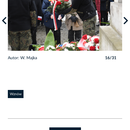
1
Autor: W. Majka
16/31
Auto
Wznów