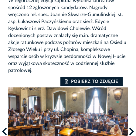
W tegorocznej edycji kapituła wyłoniła laureatów
spośród 12 zgłoszonych kandydatów. Nagrody
wręczono mł. spec. Joannie Skwarze-Gumulińskiej, st.
asp. Łukaszowi Paczyńskiemu oraz sierż. Edycie
Kęskowicz i sierż. Dawidowi Cholewie. Wśród
docenionych postaw znalazły się m.in. dramatyczne
akcje ratunkowe podczas pożarów mieszkań na Osiedlu
Złotego Wieku i przy ul. Chopina, kompleksowe
wsparcie osób w kryzysie bezdomności w Nowej Hucie
oraz wyjątkowa skuteczność w codziennej służbie
patrolowej.
POBIERZ TO ZDJĘCIE