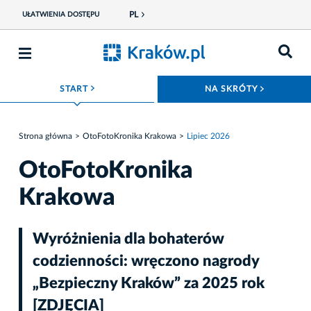
PL
UŁATWIENIA DOSTĘPU
ROZWIŃ MENU
ROZWIŃ
START
NA SKRÓTY
Strona główna
OtoFotoKronika Krakowa
Lipiec 2026
OtoFotoKronika
Krakowa
Wyróżnienia dla bohaterów
codzienności: wręczono nagrody
„Bezpieczny Kraków” za 2025 rok
[ZDJĘCIA]